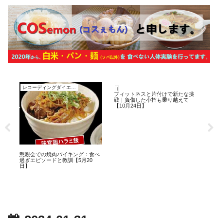
レコーディングダイエット
レコーディングダイエット
レ
フィットネスと片付けで新たな挑
仕
戦｜負傷した小指も乗り越えて
ルー
【10月24日】
7歳
懇親会での焼肉バイキング：食べ
過ぎエピソードと教訓【5月20
ン
日】