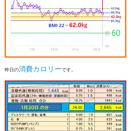
消費カロリー
昨日の
です。