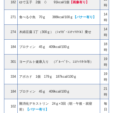
182
ゆで玉子 2個 🥚 91kcal/1個
【画像有り】
時
14
271
食べる小魚 70ｇ 388kcal/100ｇ
【バナー有り】
時
14
274
木綿豆腐 1丁（300ｇ）（ｼｮｳｶﾞ･ｺｺﾅｯﾂｵｲﾙ）乗せ
時
18
184
プロティン 45ｇ 409kcal/100ｇ
時
19
301
ヨーグルト健康入り （ﾌﾞﾙｰﾍﾞﾘｰ、ｺｺﾅｯﾂｵｲﾙ等）
時
19
334
アボカド 1個 179ｇ 187kcal/100ｇ
時
21
184
プロティン 45ｇ 409kcal/100ｇ
時
難消化デキストリン 24ｇ×3回（朝・午後・就寝
毎
102
前）
【バナー有り】
日