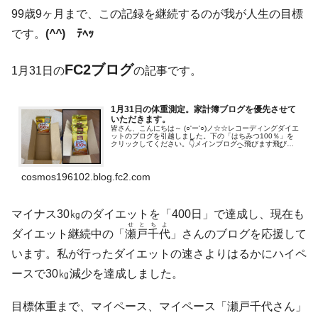
99歳9ヶ月まで、この記録を継続するのが我が人生の目標
です。
(
^^
)ゞﾃﾍｯ
FC2ブログ
1月31日の
の記事です。
1月31日の体重測定。家計簿ブログを優先させて
いただきます。
皆さん、こんにちは～ (○'ー'○)ノ☆☆レコーディングダイエ
ットのブログを引越しました。下の「はちみつ100％」を
クリックしてください。👇メインブログへ飛びます飛びま
す！「応援お願いします」（人●´▽`●）👇ﾎﾟﾁ・ﾎﾟﾁ 👇大好
きな言葉...
cosmos196102.blog.fc2.com
マイナス30㎏のダイエットを「400日」で達成し、現在も
せとちよ
ダイエット継続中の「
瀬戸千代
」さんのブログを応援して
います。私が行ったダイエットの速さよりはるかにハイペ
ースで30㎏減少を達成しました。
目標体重まで、マイペース、マイペース「瀬戸千代さん」