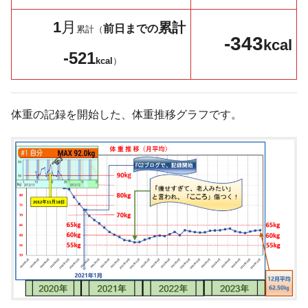
1
月
累計
前日までの
累計（
-343
kcal
-521
kcal
）
体重の記録を開始した、体重推移グラフです。