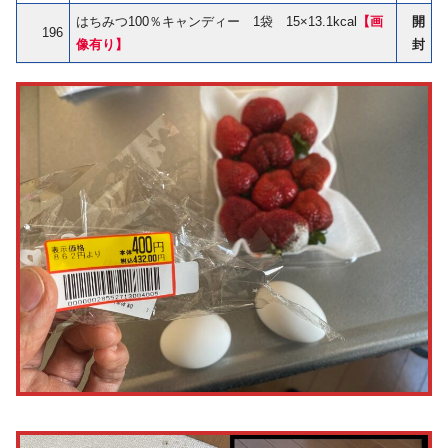
はちみつ100％キャンディー 1袋 15×13.1kcal
【画
開
196
像有り】
封