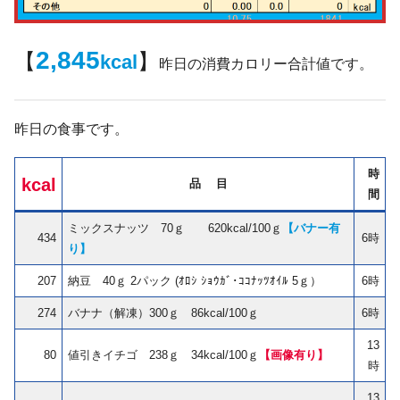
2,845
【
】
kcal
昨日の消費カロリー合計値です。
昨日の食事です。
時
kcal
品 目
間
ミックスナッツ 70ｇ 620kcal/100ｇ
【バナー有
434
6時
り】
207
納豆 40ｇ 2パック (ｵﾛｼ ｼｮｳｶﾞ･ｺｺﾅｯﾂｵｲﾙ 5ｇ）
6時
274
バナナ（解凍）300ｇ 86kcal/100ｇ
6時
13
80
値引きイチゴ 238ｇ 34kcal/100ｇ
【画像有り】
時
13