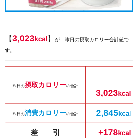
3,023
【
】
kcal
が、昨日の摂取カロリー合計値で
す。
摂取カロリー
昨日の
の合計
3,023
kcal
2,
845
消費カロリー
kc
a
l
昨日の
の合計
+178
差 引
kcal