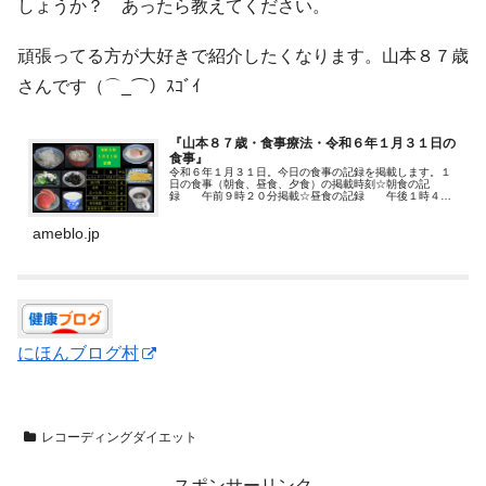
しょうか？ あったら教えてください。
頑張ってる方が大好きで紹介したくなります。山本８７歳
さんです（⌒_⌒）ｽｺﾞｲ
『山本８７歳・食事療法・令和６年１月３１日の
食事』
令和６年１月３１日。今日の食事の記録を掲載します。１
日の食事（朝食、昼食、夕食）の掲載時刻☆朝食の記
録 午前９時２０分掲載☆昼食の記録 午後１時４０
分追加…
ameblo.jp
にほんブログ村
レコーディングダイエット
スポンサーリンク