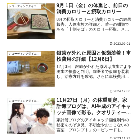
しょう。
9月 1日（金）の体重と、前日の
レコーディングダイエット
消費カロリーと摂取カロリー
8月の摂取カロリーと消費カロリーの結果
報告。人体実験の詳細と、唯一の麺類で
ある「十割そば」のカロリー摂取。さら
には9月の新たなチャレンジにも迫ります
2023.09.01
銀歯が外れた原因と仮歯装着！車
レコーディングダイエット
検費用の詳細【12月6日】
12月3日、銀歯が外れた原因は虫歯による
奥歯の損傷と判明。歯医者で仮歯を装着
し、治療方針を確認。さらに車検費用の
詳細と次回の準備計画についても記録し
ました。歯と車のトラブルを克服する日
常を公開中！
2024.12.06
11月27日（月）の体重測定。家
レコーディングダイエット
計簿ブログは、AI生成のアイキャ
ッチ画像で彩る。クオリティー重
視の背後にあるセクシーな女性。
家計簿ブログのアイキャッチ画像制作の
秘密をのぞき見。不明金やおまじないの
言葉「プロンプト」のエピソードも。
2023.11.27