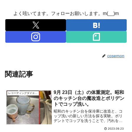
よく呟いてます。フォローお願いします。m(__)m
cosemon
関連記事
9月 23日（土）の体重測定。昭和
レコーディングダイエット
のキッチン台の魔改造とポリデン
トでコップ洗い。
昭和のキッチン台を保冷庫に改造と、コ
ップ洗いの新しい方法を探る実験。ポリ
デントでコップを洗うことで、汚れを効
果的に落とす方法をご紹介します。試し
2023.09.23
てみて、新たな洗い方の可能性を探しま