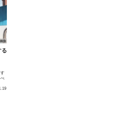
する
ま
戻す
るべ
1.19