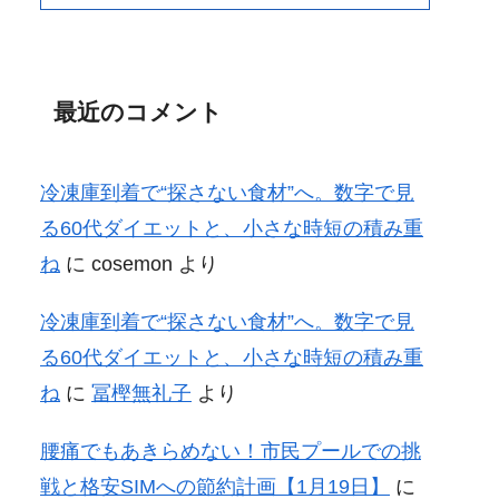
最近のコメント
冷凍庫到着で“探さない食材”へ。数字で見
る60代ダイエットと、小さな時短の積み重
ね
に
cosemon
より
冷凍庫到着で“探さない食材”へ。数字で見
る60代ダイエットと、小さな時短の積み重
ね
に
冨樫無礼子
より
腰痛でもあきらめない！市民プールでの挑
戦と格安SIMへの節約計画【1月19日】
に