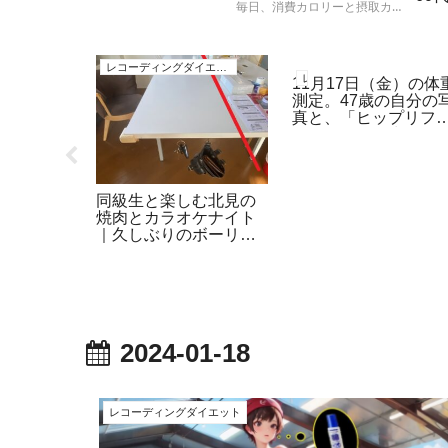
毎日、消費カロリーと摂取カロ
ト
リーを計算して、実際の体重の
増減と比較する人体実験の結果
レコーディングダイエット
レコーディングダイエット
報告です。
レコーディングダイエット
11月17日（金）の体
測定。47歳の自分の
真と、「ヒップリフ
ト」と「お尻歩き」
トレーニング。
重管理！
同級生と楽しむ北見の
改善記録
焼肉とカラオケナイト
】
｜久しぶりのボーリン
グも【10月25日】
2024-01-18
レコーディングダイエット