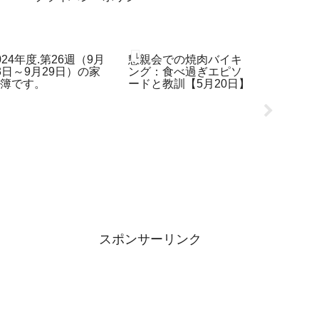
60代、オジサンの家計簿
レコーディングダイエット
レコーディ
024年度.第26週（9月
懇親会での焼肉バイキ
同窓会を
3日～9月29日）の家
ング：食べ過ぎエピソ
思い出に
計簿です。
ードと教訓【5月20日】
る写真動
デア【11
スポンサーリンク