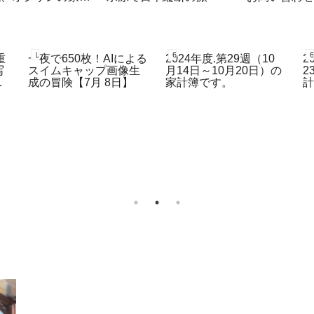
簿
レコーディングダイエット
60代、オジサンの家計簿
重
一夜で650枚！AIによる
2024年度.第29週（10
2
写
スイムキャップ画像生
月14日～10月20日）の
2
成の冒険【7月 8日】
家計簿です。
の