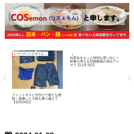
レコーディングダイエット
レコーディングダイエット
レ
同窓会をもっと特別な思い出に！
仕
幹事が考える写真動画の演出アイ
ルー
デア【11月 5日】
7歳
フィットネスと片付けで新たな挑
戦｜負傷した小指も乗り越えて
ン
【10月24日】