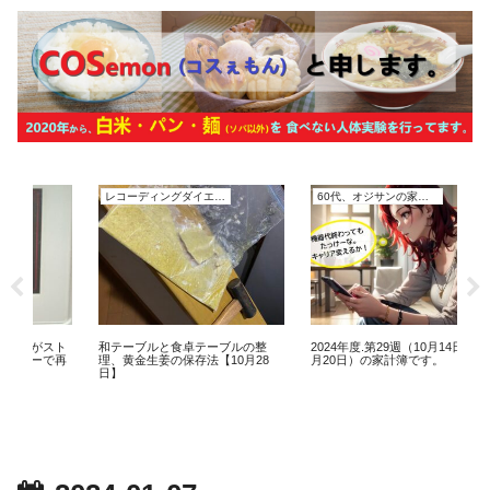
レコーディングダイエット
60代、オジサンの家計簿
レコーディングダイエッ
筋肉痛が基準！プロテイ
効果的な筋トレメニュー【
日】
と食卓テーブルの整
2024年度.第29週（10月14日～10
の保存法【10月28
月20日）の家計簿です。