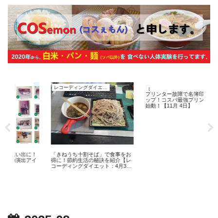
レコーディングダイエット
レコーディングダイエット
レ
プリンター故障で名簿印刷がスト
季
ップ！コスパ最強プリンターで再
動:
始動！【11月 4日】
影響
！
「きねうち十割そば」で食事をお
イ
得に！節約生活の秘訣を紹介【レ
コーディングダイエット：4月3
日】