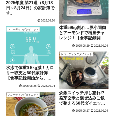
2025年度.第21週（8月18
日～8月24日）の家計簿で
す。
2025.08.30
体重59kg割れ…豚小間肉
レコーディングダイエット
とアーモンドで増量チャ
レンジ！【食事記録開始
から、4年7ヵ月と7日】
2025.08.29
2025.09.04
レコーディングダイエット
水泳で体重0.5kg減！カロ
リー収支と60代家計簿
【食事記録開始から、
1,679日目】
2025.08.28
2025.09.04
炊飯スイッチ押し忘れ!?
レコーディングダイエット
発芽玄米と混ぜ込みご飯
で整える60代ダイエット
【食事記録開始から、
2025.08.27
2025.09.04
1,678日目】