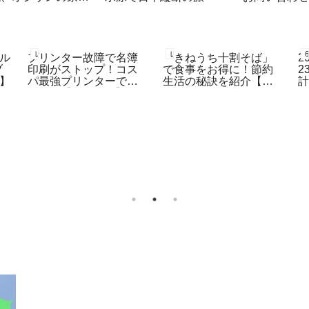
簿
レコーディングダイエット
レコーディングダイエット
ブル
プリンター故障で名簿
「きねうち十割そば」
2
ブ
印刷がストップ！コス
で食事をお得に！節約
2
日】
パ最強プリンターで再
生活の秘訣を紹介【レ
始動！【11月 4日】
コーディングダイエッ
ト：4月3日】