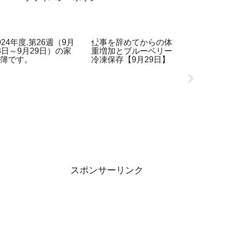
60代、オジサンの家計簿
レコーディングダイエット
レコーディ
024年度.第26週（9月
仕事を辞めてからの体
和テーブ
3日～9月29日）の家
重増加とブルーベリー
ブルの整
計簿です。
冷凍保存【9月29日】
の保存法【
スポンサーリンク