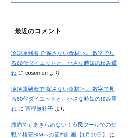
最近のコメント
冷凍庫到着で“探さない食材”へ。数字で見
る60代ダイエットと、小さな時短の積み重
ね
に
cosemon
より
冷凍庫到着で“探さない食材”へ。数字で見
る60代ダイエットと、小さな時短の積み重
ね
に
冨樫無礼子
より
腰痛でもあきらめない！市民プールでの挑
戦と格安SIMへの節約計画【1月19日】
に