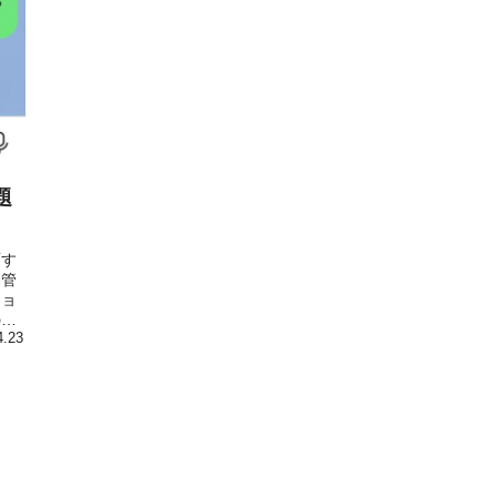
題
面す
な管
ショ
の財
4.23