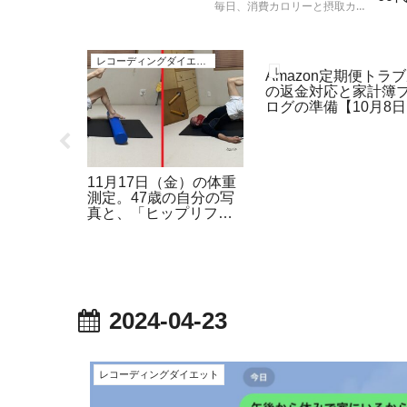
毎日、消費カロリーと摂取カロ
ト
リーを計算して、実際の体重の
増減と比較する人体実験の結果
レコーディングダイエット
レコーディングダイエット
報告です。
レコーディングダイエット
Amazon定期便トラ
の返金対応と家計簿
ログの準備【10月8
脂肪率の
11月17日（金）の体重
 冬の乾燥
測定。47歳の自分の写
までの影
真と、「ヒップリフ
】
ト」と「お尻歩き」の
トレーニング。
2024-04-23
レコーディングダイエット