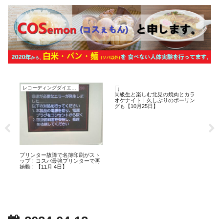
レコーディングダイエット
レコーディングダイエット
レ
同級生と楽しむ北見の焼肉とカラ
季
オケナイト｜久しぶりのボーリン
動:
グも【10月25日】
影響
べ
プリンター故障で名簿印刷がスト
ップ！コスパ最強プリンターで再
始動！【11月 4日】