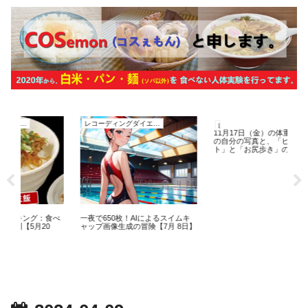
レコーディングダイエット
レコーディングダイエット
11月17日（金）の体重測定。47歳
の自分の写真と、「ヒップリフ
ト」と「お尻歩き」のトレーニン
グ。
：食べ
一夜で650枚！AIによるスイムキ
20
ャップ画像生成の冒険【7月 8日】