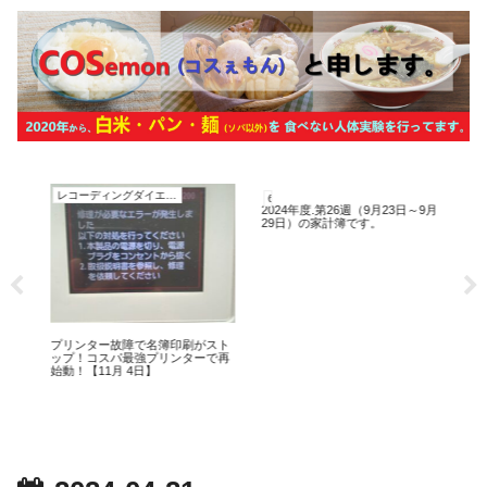
レコーディングダイエット
60代、オジサンの家計簿
レ
2024年度.第26週（9月23日～9月
懇
29日）の家計簿です。
過ぎ
日
10
プリンター故障で名簿印刷がスト
ップ！コスパ最強プリンターで再
始動！【11月 4日】