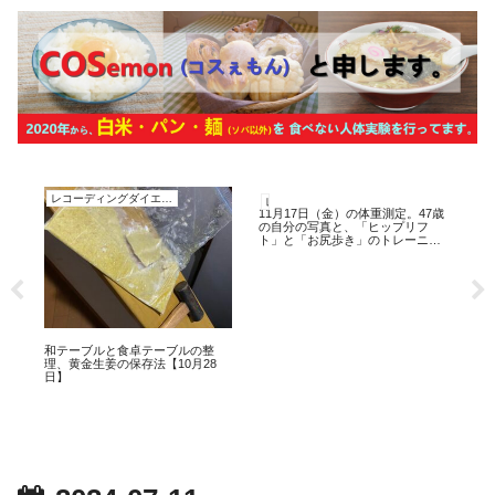
レコーディングダイエット
レコーディングダイエット
レ
11月17日（金）の体重測定。47歳
一夜
の自分の写真と、「ヒップリフ
ャッ
ト」と「お尻歩き」のトレーニン
グ。
お
和テーブルと食卓テーブルの整
レ
理、黄金生姜の保存法【10月28
3
日】