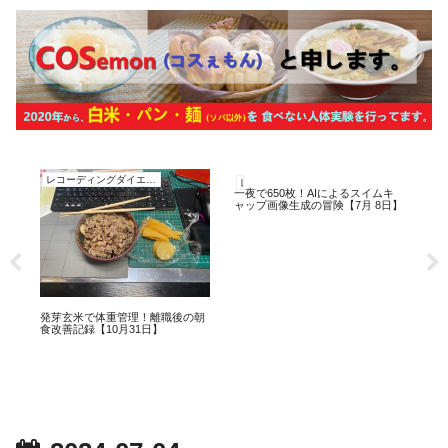
レコーディングダイエット
レコーディングダイエット
レ
一夜で650枚！AIによるスイムキ
ミ
ャップ画像生成の冒険【7月 8日】
シ
【1
10
発芽玄米で体重管理！離職後の朝
食改善記録【10月31日】