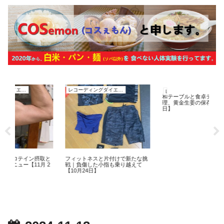
レコーディングダイエット
レコーディングダイエット
和テーブルと食卓テーブルの整
理、黄金生姜の保存法【10月28
日】
ン摂取と
フィットネスと片付けで新たな挑
1月 2
戦｜負傷した小指も乗り越えて
【10月24日】