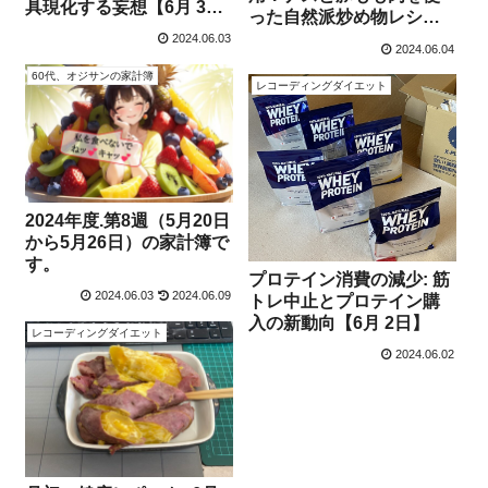
具現化する妄想【6月 3
った自然派炒め物レシピ
日】
【6月 4日】
2024.06.03
2024.06.04
60代、オジサンの家計簿
レコーディングダイエット
2024年度.第8週（5月20日
から5月26日）の家計簿で
す。
プロテイン消費の減少: 筋
2024.06.03
2024.06.09
トレ中止とプロテイン購
入の新動向【6月 2日】
レコーディングダイエット
2024.06.02