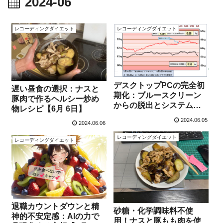
2024-06
レコーディングダイエット
レコーディングダイエット
デスクトップPCの完全初
遅い昼食の選択：ナスと
期化：ブルースクリーン
豚肉で作るヘルシー炒め
からの脱出とシステム復
物レシピ【6月 6日】
旧のステップ【6月 5日】
2024.06.05
2024.06.06
レコーディングダイエット
レコーディングダイエット
退職カウントダウンと精
砂糖・化学調味料不使
神的不安定感：AIの力で
用！ナスと豚もも肉を使