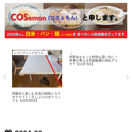
レコーディングダイエット
レコーディングダイエット
レ
同窓会をもっと特別な思い出に！
発
幹事が考える写真動画の演出アイ
食改
デア【11月 5日】
同級生と楽しむ北見の焼肉とカラ
8
オケナイト｜久しぶりのボーリン
グも【10月25日】