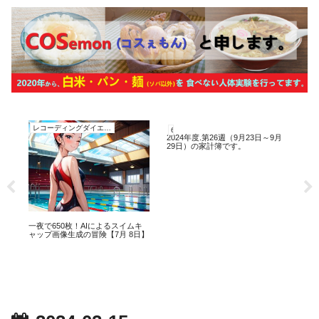
レコーディングダイエット
60代、オジサンの家計簿
レ
2024年度.第26週（9月23日～9月
11
29日）の家計簿です。
の
ト
グ
ト
一夜で650枚！AIによるスイムキ
再
ャップ画像生成の冒険【7月 8日】