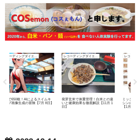
レコーディングダイエット
レコーディングダイエット
レコーデ
懇親会で
過ぎエピ
日】
発芽玄米で体重管理！白米との違
ミックスナッツに潜むアフラトキ
いと健康効果を徹底解説【11月 1
シンのリスクと安全な楽しみ方
日】
【1月14日】