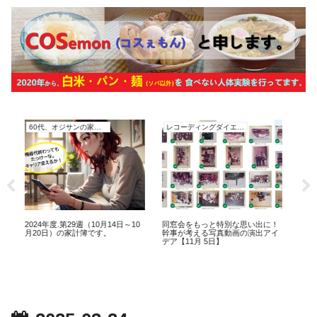
60代、オジサンの家計簿
レコーディングダイエット
レコーディングダイエット
仕事を辞めてからの体重増加
ルーベリー冷凍保存【9月29
（10月14日～10
同窓会をもっと特別な思い出に！
簿です。
幹事が考える写真動画の演出アイ
デア【11月 5日】