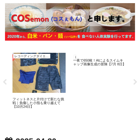
レコーディングダイエット
レコーディングダイエット
レ
一夜で650枚！AIによるスイムキ
和
ャップ画像生成の冒険【7月 8日】
理、
日
7歳
フィットネスと片付けで新たな挑
戦｜負傷した小指も乗り越えて
ン
【10月24日】