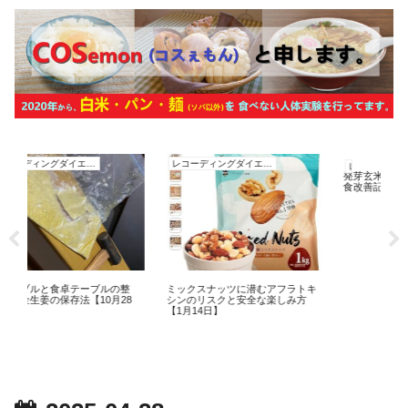
レコーディングダイエット
レコーディングダイエット
レコーディングダイエット
発芽玄米で体重管理！離職後の
食改善記録【10月31日】
ーブルの整
ミックスナッツに潜むアフラトキ
【10月28
シンのリスクと安全な楽しみ方
【1月14日】