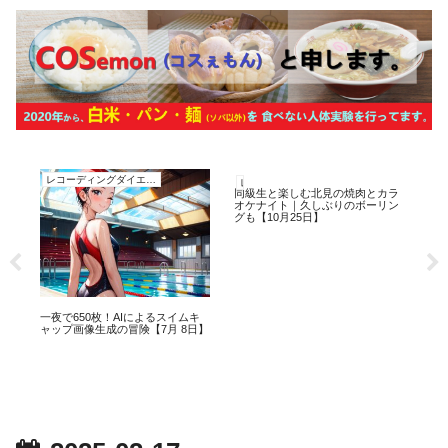
レコーディングダイエット
レコーディングダイエット
6
同級生と楽しむ北見の焼肉とカラ
20
オケナイト｜久しぶりのボーリン
29
グも【10月25日】
お
一夜で650枚！AIによるスイムキ
レ
ャップ画像生成の冒険【7月 8日】
3