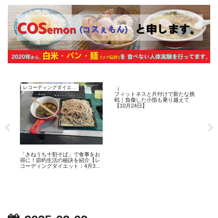
レコーディングダイエット
レコーディングダイエット
レ
フィットネスと片付けで新たな挑
Am
戦｜負傷した小指も乗り越えて
応と
【10月24日】
日
ト
「きねうち十割そば」で食事をお
再
得に！節約生活の秘訣を紹介【レ
コーディングダイエット：4月3
日】