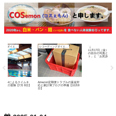
レコーディングダイエット
レコーディングダイエット
11月17日（金）の体重測定。47歳
の自分の写真と、「ヒップリフ
ト」と「お尻歩き」のトレーニン
グ。
るスイムキ
Amazon定期便トラブルの返金対
7月 8日】
応と家計簿ブログの準備【10月8
日】