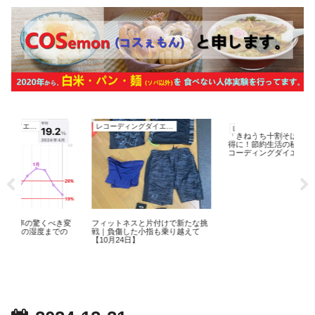
レコーディングダイエット
レコーディングダイエット
「きねうち十割そば」で食事をお
得に！節約生活の秘訣を紹介【レ
コーディングダイエット：4月3
日】
くべき変
フィットネスと片付けで新たな挑
までの
戦｜負傷した小指も乗り越えて
【10月24日】