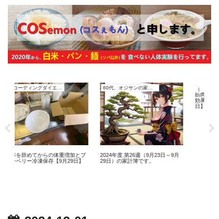
レコーディングダイエット
60代、オジサンの家計簿
レコーディングダイエット
筋肉痛が基準！プロテイン摂取
効果的な筋トレメニュー【11月 
日】
体重増加とブ
2024年度.第26週（9月23日～9月
【9月29日】
29日）の家計簿です。