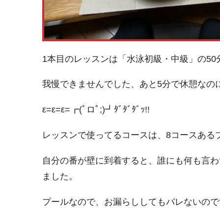
1本目のレッスンは「水泳初級・中級」の50
我慢できませんでした、あと5分で休憩なの
ε=ε=ε=┏(ﾟロﾟ;)┛ﾀﾞﾀﾞﾀﾞｯ!!
レッスンで使ってるコースは、8コースある
自分の番が壁に到着すると、誰にも何も言わ
ました。
プールなので、お漏らししてもバレないので