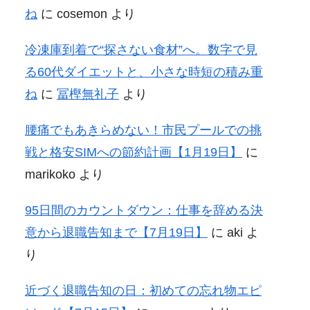
ね
に
cosemon
より
冷凍庫到着で“探さない食材”へ。数字で見
る60代ダイエットと、小さな時短の積み重
ね
に
冨樫無礼子
より
腰痛でもあきらめない！市民プールでの挑
戦と格安SIMへの節約計画【1月19日】
に
marikoko
より
95日間のカウントダウン：仕事を辞める決
意から退職告知まで【7月19日】
に
aki
よ
り
近づく退職告知の日：初めての忘れ物エピ