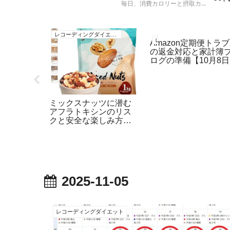
毎日、消費カロリーと摂取カロ
ト
リーを計算して、実際の体重の
増減と比較する人体実験の結果
レコーディングダイエット
レコーディングダイエット
報告です。
レコーディングダイエット
Amazon定期便トラ
の返金対応と家計簿
ログの準備【10月8
食卓テー
ミックスナッツに潜む
黄金生姜
アフラトキシンのリス
月28日】
クと安全な楽しみ方【1
月14日】
2025-11-05
レコーディングダイエット