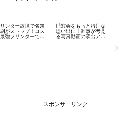
レコーディングダイエット
レコーディングダイエット
レコーディ
プリンター故障で名簿
同窓会をもっと特別な
「きねう
印刷がストップ！コス
思い出に！幹事が考え
で食事を
パ最強プリンターで再
る写真動画の演出アイ
生活の秘
動！【11月 4日】
デア【11月 5日】
コーディ
ト：4月3
スポンサーリンク