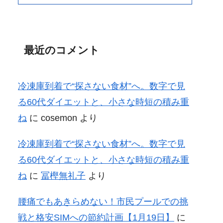
最近のコメント
冷凍庫到着で“探さない食材”へ。数字で見
る60代ダイエットと、小さな時短の積み重
ね
に
cosemon
より
冷凍庫到着で“探さない食材”へ。数字で見
る60代ダイエットと、小さな時短の積み重
ね
に
冨樫無礼子
より
腰痛でもあきらめない！市民プールでの挑
戦と格安SIMへの節約計画【1月19日】
に