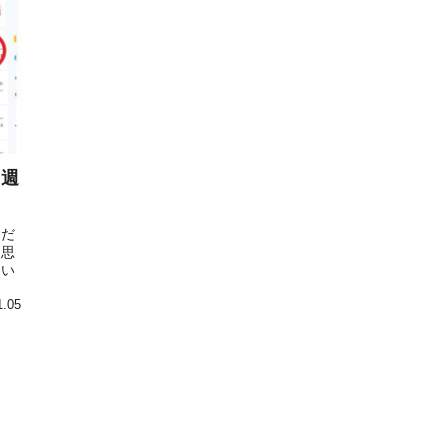
３週
ただ
を思
てい
1.05