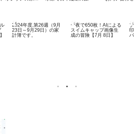
簿
60代、オジサンの家計簿
レコーディングダイエット
ブル
2024年度.第26週（9月
一夜で650枚！AIによる
ブ
23日～9月29日）の家
スイムキャップ画像生
日】
計簿です。
成の冒険【7月 8日】
始