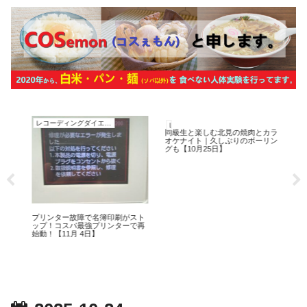
レコーディングダイエット
レコーディングダイエット
レ
同級生と楽しむ北見の焼肉とカラ
懇
オケナイト｜久しぶりのボーリン
過ぎ
グも【10月25日】
日
月
プリンター故障で名簿印刷がスト
ップ！コスパ最強プリンターで再
始動！【11月 4日】