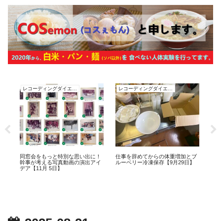
レコーディングダイエット
レコーディングダイエット
月
同窓会をもっと特別な思い出に！
仕事を辞めてからの体重増加とブ
懇
幹事が考える写真動画の演出アイ
ルーベリー冷凍保存【9月29日】
過ぎ
デア【11月 5日】
日