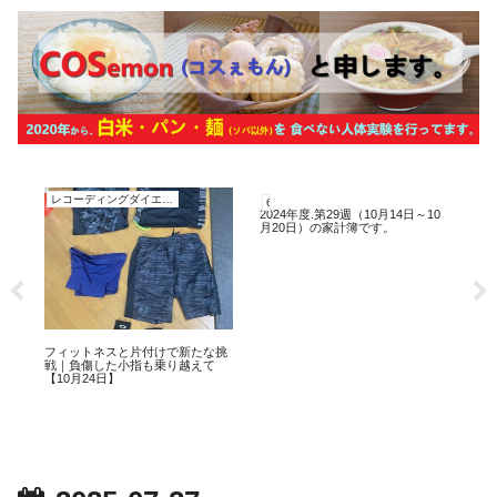
レコーディングダイエット
60代、オジサンの家計簿
6
2024年度.第29週（10月14日～10
20
月20日）の家計簿です。
29
ブ
フィットネスと片付けで新たな挑
】
戦｜負傷した小指も乗り越えて
【10月24日】