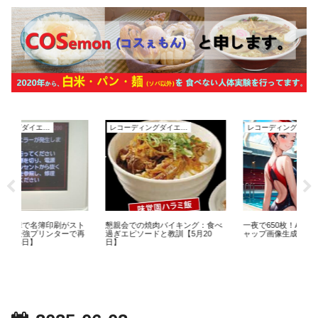
レコーディングダイエット
レコーディングダイエット
60代、オジサンの
2024年度.第29週
月20日）の家計
会での焼肉バイキング：食べ
一夜で650枚！AIによるスイムキ
ピソードと教訓【5月20
ャップ画像生成の冒険【7月 8日】