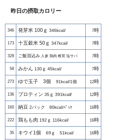
昨日の摂取カロリー
発芽米 100ｇ
時
346
346kcal/
7
十五穀米 50ｇ
時
173
347kcal/
7
ご飯混込み
時
328
人参 鶏肉 椎茸 塩サバ
7
みかん
時
58
130ｇ 45kcal/
7
ゆで玉子
3個
時
273
91kcal/1個
12
プロティン
時
136
35ｇ
391kcal
/
12
納豆
時
160
2パック 80kcal/
ﾊﾟｯｸ
16
鶏もも肉
時
222
192ｇ 116kcal/
16
キウイ1個
時
35
69ｇ 51kcal/
16