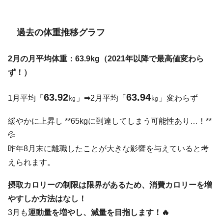
過去の体重推移グラフ
2月の月平均体重：63.9kg（2021年以降で最高値変わら
ず！）
63.92
63.94
1月平均「
㎏」➡2月平均「
㎏」変わらず
緩やかに上昇し **65kgに到達してしまう可能性あり…！**
💦
昨年8月末に離職したことが大きな影響を与えていると考
えられます。
摂取カロリーの制限は限界があるため、消費カロリーを増
やすしか方法はなし！
3月も
運動量を増やし、減量を目指します！🔥