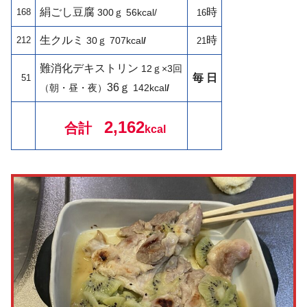
絹ごし豆腐
時
168
300ｇ
56kcal/
16
生クルミ
時
212
30ｇ
707kcal
/
21
難消化デキストリン
12ｇ×3回
毎 日
51
36ｇ
（朝・昼・夜）
142
kcal
/
2,162
合計
kcal