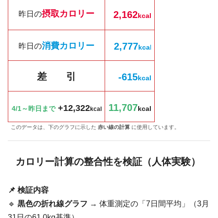
摂取カロリー
2,162
昨日の
kcal
消費カロリー
2,777
昨日の
kc
a
l
差 引
-615
k
cal
11,707
+12,322
4/1～昨日まで
kcal
kcal
このデータは、下のグラフに示した
赤い線の計算
に使用しています。
カロリー計算の整合性を検証（人体実験）
📌 検証内容
🔹
黒色の折れ線グラフ
→ 体重測定の「7日間平均」（3月
31日の61.0kg基準）