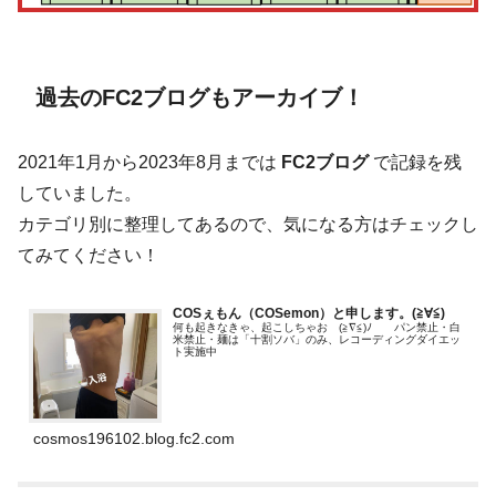
過去のFC2ブログもアーカイブ！
2021年1月から2023年8月までは
FC2ブログ
で記録を残
していました。
カテゴリ別に整理してあるので、気になる方はチェックし
てみてください！
COSぇもん（COSemon）と申します。(≧∀≦)ゞ
何も起きなきゃ、起こしちゃお (≧∇≦)ﾉ パン禁止・白
米禁止・麺は「十割ソバ」のみ、レコーディングダイエッ
ト実施中
cosmos196102.blog.fc2.com