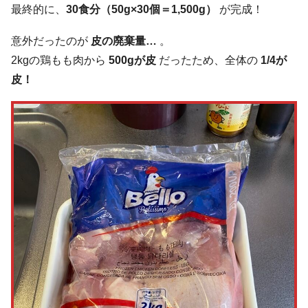
最終的に、
30食分（50g×30個＝1,500g）
が完成！
意外だったのが
皮の廃棄量…
。
2kgの鶏もも肉から
500gが皮
だったため、全体の
1/4が
皮！