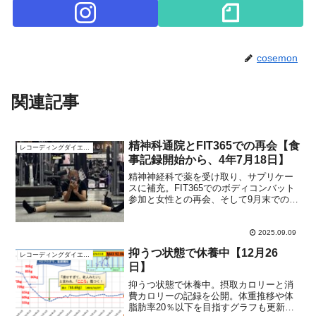
cosemon
関連記事
精神科通院とFIT365での再会【食
レコーディングダイエット
事記録開始から、4年7月18日】
精神神経科で薬を受け取り、サプリケー
スに補充。FIT365でのボディコンバット
参加と女性との再会、そして9月末でのス
タジオ閉鎖という現実を綴る日々の健康
記録。
2025.09.09
抑うつ状態で休養中【12月26
レコーディングダイエット
日】
抑うつ状態で休養中。摂取カロリーと消
費カロリーの記録を公開。体重推移や体
脂肪率20％以下を目指すグラフも更新し