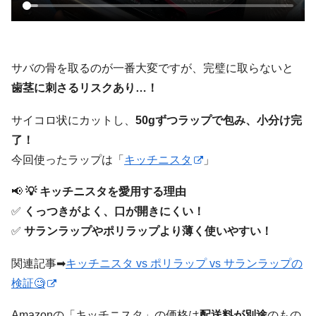
サバの骨を取るのが一番大変ですが、完璧に取らないと
歯茎に刺さるリスクあり…！
サイコロ状にカットし、
50gずつラップで包み、小分け完
了！
今回使ったラップは「
キッチニスタ
」
📢
💡 キッチニスタを愛用する理由
✅
くっつきがよく、口が開きにくい！
✅
サランラップやポリラップより薄く使いやすい！
関連記事➡
キッチニスタ vs ポリラップ vs サランラップの
検証🧐
Amazonの「キッチニスタ」の価格は
配送料が別途
のもの