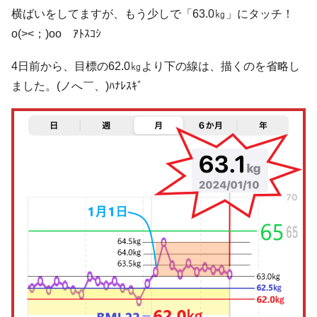
横ばいをしてますが、もう少しで「63.0㎏」にタッチ！
o(><；)oo ｱﾄｽｺｼ
4日前から、目標の62.0㎏より下の線は、描くのを省略し
ました。(ノへ￣、)ﾊﾅﾚｽｷﾞ