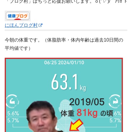
「ブログ村」ぽちっと応援お願いします。ｏ(
‘▽’
)/ ｱﾘｶﾞﾄ
にほんブログ村
今朝の体重です。（体脂肪率・体内年齢は過去10日間の
平均値です）