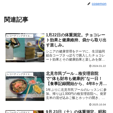
cosemon
関連記事
1月22日の体重測定。チョコレー
レコーディングダイエット
ト効果と健康維持、袋から取り出
す楽しみ。
シニアの健康管理をテーマに、生活協同
組合コープさっぽろで購入したチョコレ
ート効果とその健康効果と楽しみを探
求。水泳レッスンでのアクティブな生活
2024.01.22
と、賢い買い物術を紹介します。
北見市民プール→格安理容院
レコーディングダイエット
で“体も財布も健康的”な一日！
【食事記録開始から、4年8ヶ月と
12日】
1年ぶりに北見市民プールのレッスンに参
加。帰りは1,000円の格安理容院へ。発芽
玄米の混ぜ込みご飯とホッケの開き、十
割そばで4毒抜きの健康食を実践。60代の
2025.10.04
ダイエットと家計管理のリアルを公開し
ます。
9月 23日（土）の体重測定。昭和
レコーディングダイエット