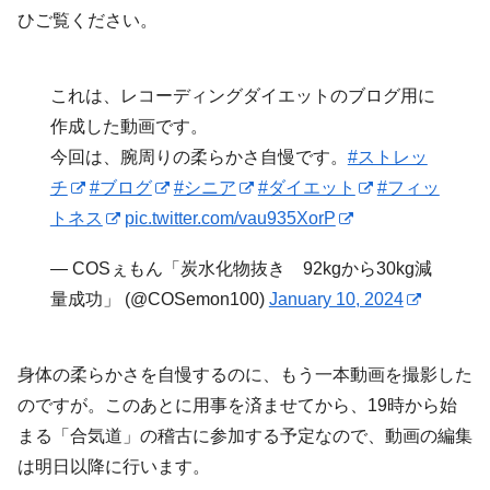
ひご覧ください。
これは、レコーディングダイエットのブログ用に
作成した動画です。
今回は、腕周りの柔らかさ自慢です。
#ストレッ
チ
#ブログ
#シニア
#ダイエット
#フィッ
トネス
pic.twitter.com/vau935XorP
— COSぇもん「炭水化物抜き 92kgから30kg減
量成功」 (@COSemon100)
January 10, 2024
身体の柔らかさを自慢するのに、もう一本動画を撮影した
のですが。このあとに用事を済ませてから、19時から始
まる「合気道」の稽古に参加する予定なので、動画の編集
は明日以降に行います。