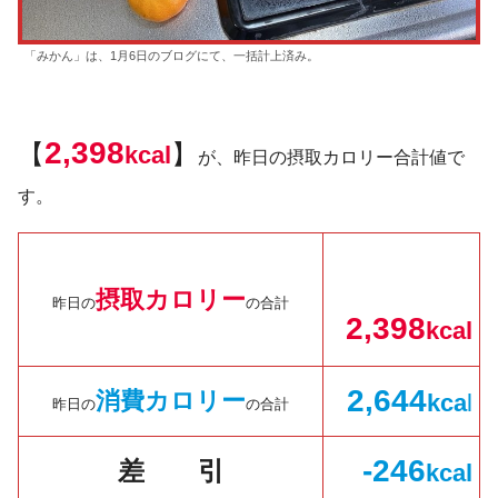
「みかん」は、1月6日のブログにて、一括計上済み。
2,398
【
】
kcal
が、昨日の摂取カロリー合計値で
す。
摂取カロリー
昨日の
の合計
2,398
kcal
2,
644
消費カロリー
kc
a
l
昨日の
の合計
-246
差 引
kcal