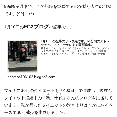
99歳9ヶ月まで、この記録を継続するのが我が人生の目標
です。
(
^^
)ゞﾃﾍｯ
FC2ブログ
1月10日の
の記事です。
1月10日の記事のリンク先です。60分間のストレ
ッチと、フィモーラによる動画編集。
皆さん、こんにちは～ (○'ー'○)ノ☆☆レコーディングダイエ
ットのブログを引越しました。下の「ストレッチの画像」
をクリックしてください。👇メインブログへ飛びます飛び
ます！「応援お願いします」（人●´▽`●）👇ﾎﾟﾁ・ﾎﾟﾁ 👇大
好きな言葉...
cosmos196102.blog.fc2.com
マイナス30㎏のダイエットを「400日」で達成し、現在も
せとちよ
ダイエット継続中の「
瀬戸千代
」さんのブログを応援して
います。私が行ったダイエットの速さよりはるかにハイペ
ースで30㎏減少を達成しました。