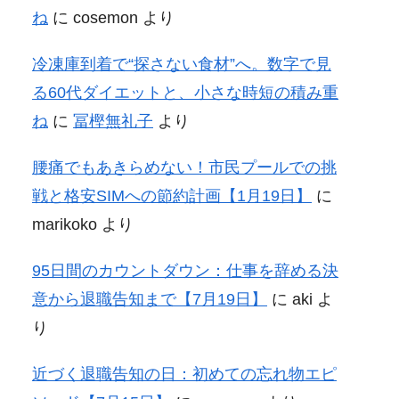
ね
に
cosemon
より
冷凍庫到着で“探さない食材”へ。数字で見
る60代ダイエットと、小さな時短の積み重
ね
に
冨樫無礼子
より
腰痛でもあきらめない！市民プールでの挑
戦と格安SIMへの節約計画【1月19日】
に
marikoko
より
95日間のカウントダウン：仕事を辞める決
意から退職告知まで【7月19日】
に
aki
よ
り
近づく退職告知の日：初めての忘れ物エピ