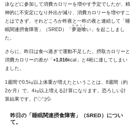
泳などに参加して消費カロリーを増やす予定でしたが、精
神的に不安定になり外出が減り、消費カロリーを増やすこ
とはできず、それどころか昨夜と一昨の夜と連続して「睡
むゆうぐ
眠関連摂食障害」（SRED）「
夢遊喰
い」を起こしまし
た。
さらに、昨日は食べ過ぎで運動不足した。摂取カロリーと
消費カロリーの差が「
+1,016
kcal
」と4桁に達してしまい
ました。
1週間で0.5㎏以上体重が増えたということは、8週間（約
2か月）で、4㎏以上増える計算になります。恐ろしい計
算結果です。(°◇°;)💦
昨日の「睡眠関連摂食障害」（SRED）につい
て。