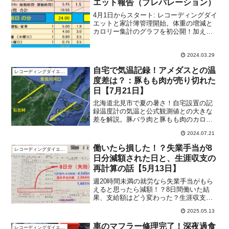
エット報告（プレパレーション）
4月1日からスタート: レコーディングダイ
エットと家計簿管理開始。体重の増減と
カロリー集計のグラフを初公開！加え
て、3月からの総資産額の変動も可視化。
見やすく加工された2つのグラフで、健康
と財務の一歩を踏み出しましょう。
2024.03.29
自宅で気温記録！アメダスとの温
レコーディングダイエット
度差は？：豚もも肉が売り切れた
日【7月21日】
北海道北見市で夏の暑さ！自宅設置の記
録温度計の気温と公式観測値との大きな
差を解説。豚バラ肉と豚もも肉のカロリ
ーの差と味の違い。
2024.07.21
働いたら損した！？失業手当が8
レコーディングダイエット
日分減額された日と、生涯収支の
再計算の話【5月13日】
週20時間未満の就労なら失業手当がもら
えると思ったら減額！？8日間働いた結
果、支給額はどう変わった？生涯収支の
再設計と心の安定のヒントも紹介。
2025.05.13
車のマフラー修理完了！深夜過食
レコーディングダイエット