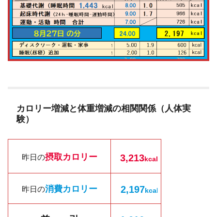
カロリー増減と体重増減の相関関係（人体実
験）
摂取カロリー
3,213
昨日の
kcal
消費カロリー
2,197
昨日の
kc
a
l