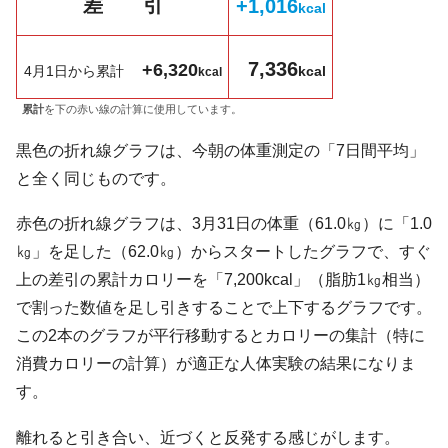
差 引
+1,016
k
cal
7,336
+6,320
4月1日から累計
kcal
kcal
累計
を下の赤い線の計算に使用しています。
黒色の折れ線グラフは、今朝の体重測定の「7日間平均」
と全く同じものです。
赤色の折れ線グラフは、3月31日の体重（61.0㎏）に「1.0
㎏」を足した（62.0㎏）からスタートしたグラフで、すぐ
上の差引の累計カロリーを「7,200kcal」（脂肪1㎏相当）
で割った数値を足し引きすることで上下するグラフです。
この2本のグラフが平行移動するとカロリーの集計（特に
消費カロリーの計算）が適正な人体実験の結果になりま
す。
離れると引き合い、近づくと反発する感じがします。