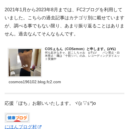
2021年1月から2023年8月までは、FC2ブログを利用して
いました。こちらの過去記事はカテゴリ別に載せています
が、調べる事でもない限り、あまり振り返ることはありま
せん。過去なんてそんなもんです。
COSぇもん（COSemon）と申します。(≧∀≦)ゞ
何も起きなきゃ、起こしちゃお (≧∇≦)ﾉ パン禁止・白
米禁止・麺は「十割ソバ」のみ、レコーディングダイエッ
ト実施中
cosmos196102.blog.fc2.com
応援「ぽち」お願いいたします。ヾ(≧▽≦*)o
にほんブログ村