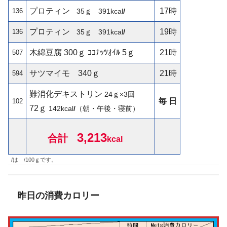
プロティン
17時
136
35ｇ
391kcal
/
プロティン
19時
136
35ｇ
391kcal
/
木綿豆腐 300ｇ ｺｺﾅｯﾂｵｲﾙ 5ｇ
21時
507
サツマイモ 340ｇ
21時
594
難消化デキストリン
24ｇ×3回
毎 日
102
72ｇ
142
kcal
/
（朝・午後・寝前）
3,213
合計
kcal
/は /100ｇです。
昨日の消費カロリー