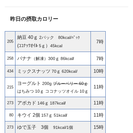
昨日の摂取カロリー
納豆 40ｇ
2パック 80kcal/
ﾊﾟｯｸ
205
7時
(ｺｺﾅｯﾂｵｲﾙ
）
5ｇ
45kcal
バナナ
258
（解凍）300ｇ
86kcal
/
7時
ミックスナッツ
10時
434
70ｇ 620kcal/
ヨーグルト
200g
ブルーベリー 60ｇ
11時
215
はちみつ 10ｇ ココナッツオイル 10ｇ
アボカド
11時
273
146ｇ
187kcal
/
キウイ
2個
11時
80
157ｇ 51kcal
/
ゆで玉子 3個
15時
273
91kcal/1個