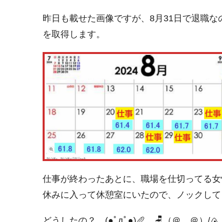
昨日も載せた画像ですが、8月31日で退職な
を取得します。
仕事が終わったあとに、職場を仕切ってる女
休みに入って休憩室にいたので、ノックして
どうしたの？ (●ﾟдﾟ●)🥖 🪑（＠。＠）/