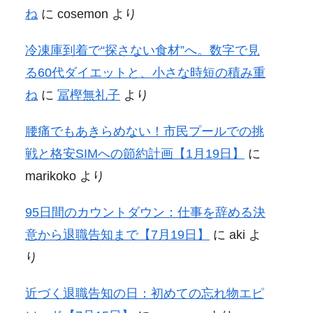
ね
に
cosemon
より
冷凍庫到着で“探さない食材”へ。数字で見
る60代ダイエットと、小さな時短の積み重
ね
に
冨樫無礼子
より
腰痛でもあきらめない！市民プールでの挑
戦と格安SIMへの節約計画【1月19日】
に
marikoko
より
95日間のカウントダウン：仕事を辞める決
意から退職告知まで【7月19日】
に
aki
よ
り
近づく退職告知の日：初めての忘れ物エピ