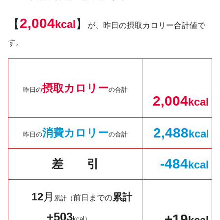
2,004
【
】
kcal
が、昨日の摂取カロリー合計値で
す。
摂取カロリー
昨日の
の合計
2,
004
kcal
2,
488
消費カロリー
kc
a
l
昨日の
の合計
-484
差 引
kcal
12
月
累計
前日までの
累計（
+503
+19
kcal）