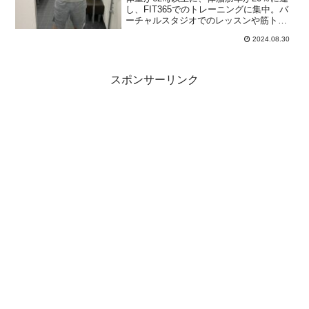
し、FIT365でのトレーニングに集中。バ
ーチャルスタジオでのレッスンや筋トレ
を楽しみましたが、夢遊喰い（SRED）
2024.08.30
の症状が続き、理性との戦いが続いてい
ます。
スポンサーリンク