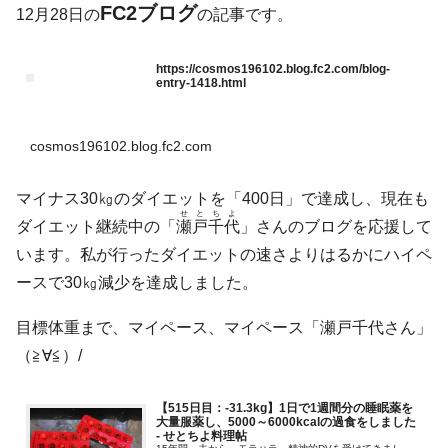
FC2ブログ
12月28日の
の記事です。
https://cosmos196102.blog.fc2.com/blog-
entry-1418.html
cosmos196102.blog.fc2.com
マイナス30㎏のダイエットを「400日」で達成し、現在も
せとちよ
ダイエット継続中の「
瀬戸千代
」さんのブログを応援して
います。私が行ったダイエットの速さよりはるかにハイペ
ースで30㎏減少を達成しました。
目標体重まで、マイペース、マイペース「瀬戸千代さん」
（≧∀≦）/
【515日目：-31.3kg】1日で1週間分の睡眠薬を
大量服薬し、5000～6000kcalの過食をしました
- せとちよ料理帖