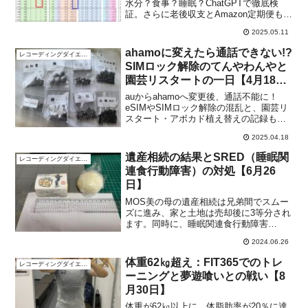
水分？食事？睡眠？ChatGPTで徹底検
証。さらに老後収支とAmazon定期便も見
直し！
2025.05.11
ahamoに変えたら通話できない!?
レコーディングダイエット
SIMロック解除のてんやわんやと
園芸リスタートの一日【4月18
日】
auからahamoへ変更後、通話不能に！
eSIMやSIMロック解除の混乱と、園芸リ
スタート・アボカド植え替えの記録も紹
介。
2025.04.18
遺産相続の結果とSRED（睡眠関
レコーディングダイエット
連食行動障害）の対処【6月26
日】
MOS美の母の遺産相続は兄弟間でスムー
ズに進み、家と土地は売却後に3等分され
ます。同時に、睡眠関連食行動障害
（SRED）に苦しむ筆者が、夜間の過食
2024.06.26
にどう対処しているのかも説明します。
夜遅くに饅頭やお菓子を無意識に食べて
体重62㎏超え：FIT365でのトレ
レコーディングダイエット
しまった事についても触れています。
ーニングと夢遊喰いとの戦い【8
月30日】
体重が62㎏以上に、体脂肪率が20％に達