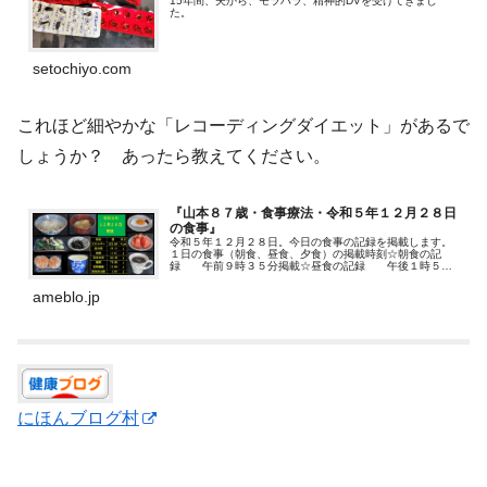
15年間、夫から、モラハラ、精神的DVを受けてきまし
た。
setochiyo.com
これほど細やかな「レコーディングダイエット」があるで
しょうか？ あったら教えてください。
『山本８７歳・食事療法・令和５年１２月２８日
の食事』
令和５年１２月２８日。今日の食事の記録を掲載します。
１日の食事（朝食、昼食、夕食）の掲載時刻☆朝食の記
録 午前９時３５分掲載☆昼食の記録 午後１時５０
分追…
ameblo.jp
にほんブログ村