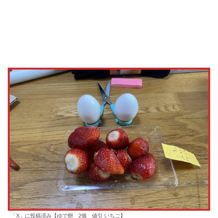
「X」に投稿済み【ゆで卵 2個 値引 いちご】