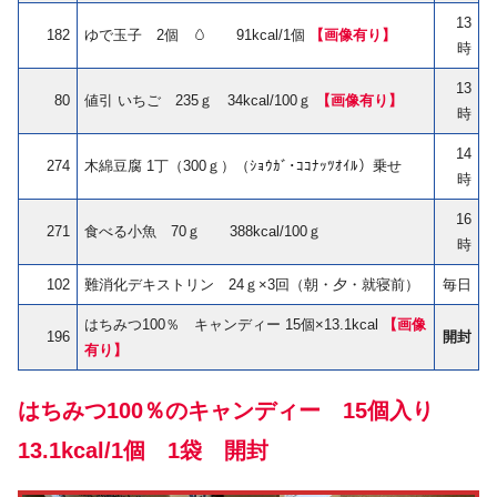
13
182
ゆで玉子 2個 🥚 91kcal/1個
【画像有り】
時
13
80
値引 いちご 235ｇ 34kcal/100ｇ
【画像有り】
時
14
274
木綿豆腐 1丁（300ｇ）（ｼｮｳｶﾞ･ｺｺﾅｯﾂｵｲﾙ）乗せ
時
16
271
食べる小魚 70ｇ 388kcal/100ｇ
時
102
難消化デキストリン 24ｇ×3回（朝・夕・就寝前）
毎日
はちみつ100％ キャンディー 15個×13.1kcal
【画像
196
開封
有り】
はちみつ100％のキャンディー 15個入り
13.1kcal/1個 1袋
開封