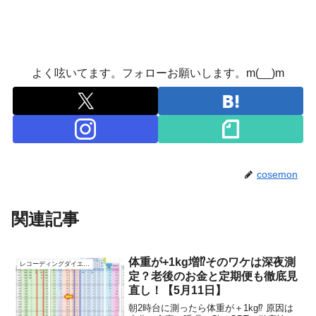
よく呟いてます。フォローお願いします。m(__)m
cosemon
関連記事
体重が+1kg増⁉︎そのワケは深夜測
レコーディングダイエット
定？老後のお金と定期便も徹底見
直し！【5月11日】
朝2時台に測ったら体重が＋1kg⁉ 原因は