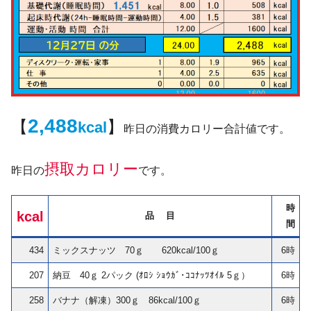
2,488
【
】
kcal
昨日の消費カロリー合計値です。
摂取カロリー
昨日の
です。
時
kcal
品 目
間
434
ミックスナッツ 70ｇ 620kcal/100ｇ
6時
207
納豆 40ｇ 2パック (ｵﾛｼ ｼｮｳｶﾞ･ｺｺﾅｯﾂｵｲﾙ 5ｇ）
6時
258
バナナ（解凍）300ｇ 86kcal/100ｇ
6時