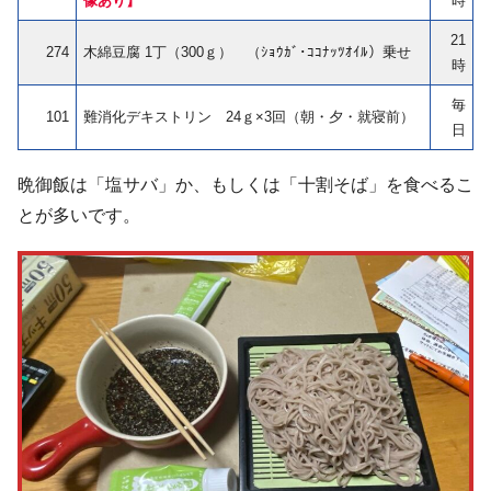
像あり】
時
21
274
木綿豆腐 1丁（300ｇ） （ｼｮｳｶﾞ･ｺｺﾅｯﾂｵｲﾙ）乗せ
時
毎
101
難消化デキストリン 24ｇ×3回（朝・夕・就寝前）
日
晩御飯は「塩サバ」か、もしくは「十割そば」を食べるこ
とが多いです。