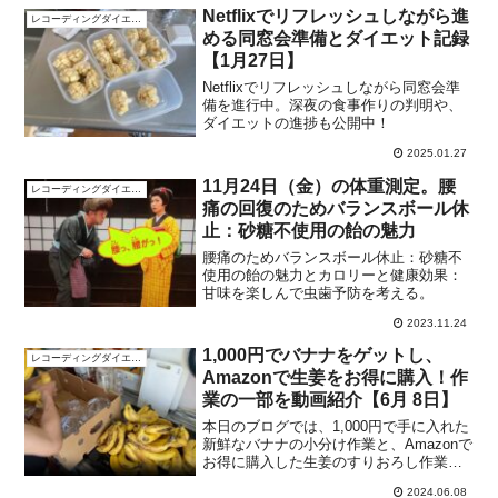
Netflixでリフレッシュしながら進
レコーディングダイエット
める同窓会準備とダイエット記録
【1月27日】
Netflixでリフレッシュしながら同窓会準
備を進行中。深夜の食事作りの判明や、
ダイエットの進捗も公開中！
2025.01.27
11月24日（金）の体重測定。腰
レコーディングダイエット
痛の回復のためバランスボール休
止：砂糖不使用の飴の魅力
腰痛のためバランスボール休止：砂糖不
使用の飴の魅力とカロリーと健康効果：
甘味を楽しんで虫歯予防を考える。
2023.11.24
1,000円でバナナをゲットし、
レコーディングダイエット
Amazonで生姜をお得に購入！作
業の一部を動画紹介【6月 8日】
本日のブログでは、1,000円で手に入れた
新鮮なバナナの小分け作業と、Amazonで
お得に購入した生姜のすりおろし作業を
詳しくご紹介します。健康と節約を兼ね
2024.06.08
備えた食材の準備方法をお見逃しなく！