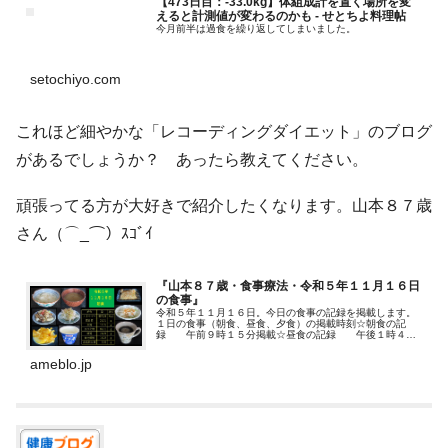
【473日目：-33.0kg】体組成計を置く場所を変
えると計測値が変わるのかも - せとちよ料理帖
今月前半は過食を繰り返してしまいました。
setochiyo.com
これほど細やかな「レコーディングダイエット」のブログ
があるでしょうか？ あったら教えてください。
頑張ってる方が大好きで紹介したくなります。山本８７歳
さん（⌒_⌒）ｽｺﾞｲ
『山本８７歳・食事療法・令和５年１１月１６日
の食事』
令和５年１１月１６日。今日の食事の記録を掲載します。
１日の食事（朝食、昼食、夕食）の掲載時刻☆朝食の記
録 午前９時１５分掲載☆昼食の記録 午後１時４５
分…
ameblo.jp