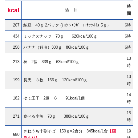
時
kcal
品 目
間
207
納豆 40ｇ 2パック (ｵﾛｼ ｼｮｳｶﾞ･ｺｺﾅｯﾂｵｲﾙ 5ｇ）
6時
434
ミックスナッツ 70ｇ 620kcal/100ｇ
6時
258
バナナ（解凍）300ｇ 86kcal/100ｇ
6時
13
213
柿 2個 339ｇ 63kcal/100ｇ
時
13
199
長天 ３枚 166ｇ 120kcal/100ｇ
時
14
182
ゆで玉子 2個 🥚 91kcal/1個
時
15
271
食べる小魚 70ｇ 388kcal/100ｇ
時
きねうち十割そば 150ｇ×2食分 345kcal/1食
【画
19
690