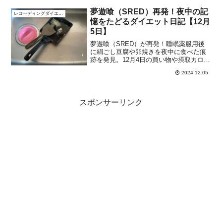
夢遊喰（SRED）再発！夜中の記
レコーディングダイエット
憶をたどるダイエット日記【12月
5日】
夢遊喰（SRED）が再発！睡眠薬服用後
に絹ごし豆腐や卵焼きを夜中に食べた痕
跡を発見。12月4日の買い物や摂取カロリ
ー、合気道稽古後の食事記録を詳しく公
2024.12.05
開。ダイエット中の不安要素や対策も紹
介中！
スポンサーリンク