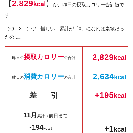
2,829
【
】
kcal
が、昨日の摂取カロリー合計値で
す。
（づ￣3￣）づ 惜しい、累計が「0」になれば素敵だっ
たのに。
2,829
摂取カロリー
kcal
昨日の
の合計
2,634
消費カロリー
kc
a
l
昨日の
の合計
+195
差 引
kcal
11
月
前日まで
累計（
-194
+1
kcal
kcal）