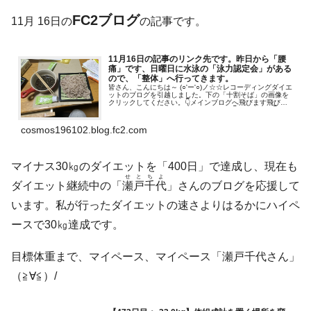
FC2ブログ
11月 16日の
の記事です。
11月16日の記事のリンク先です。昨日から「腰
痛」です、日曜日に水泳の「泳力認定会」がある
ので、「整体」へ行ってきます。
皆さん、こんにちは～ (○'ー'○)ノ☆☆レコーディングダイエ
ットのブログを引越しました。下の「十割そば」の画像を
クリックしてください。👇メインブログへ飛びます飛びま
す！「応援お願いします」（人●´▽`●）👇ﾎﾟﾁ・ﾎﾟﾁ 👇大好
きな言葉を...
cosmos196102.blog.fc2.com
マイナス30㎏のダイエットを「400日」で達成し、現在も
せとちよ
ダイエット継続中の「
瀬戸千代
」さんのブログを応援して
います。私が行ったダイエットの速さよりはるかにハイペ
ースで30㎏達成です。
目標体重まで、マイペース、マイペース「瀬戸千代さん」
（≧∀≦）/