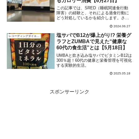
るカロリー消費【6月27日】
この記事では、SRED（睡眠関連食行動
障害）の経験と、それによる過食行動に
どう対処しているかを紹介します。さら
に、過食によるカロリーを消費するため
2024.06.27
に行っているフィットネス活動や具体的
な運動方法についても触れています。毎
塩サバでB12が爆上がり!? 栄養グ
レコーディングダイエット
日の運動がどのように健康管理に役立っ
ラフとZUMBAで見えた“健康な
ているかを説明します。
60代の食生活”とは【5月18日】
UMBAと炊き込み塩サバでビタミンB12は
300％超！60代の健康と栄養管理を可視化
する実験的生活。
2025.05.18
スポンサーリンク