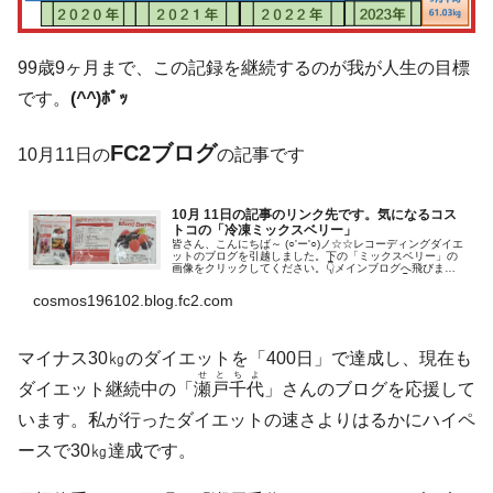
99歳9ヶ月まで、この記録を継続するのが我が人生の目標
です。
(
^^
)ﾎﾟｯ
FC2ブログ
10月11日の
の記事です
10月 11日の記事のリンク先です。気になるコス
トコの「冷凍ミックスベリー」
皆さん、こんにちば～ (○'ー'○)ノ☆☆レコーディングダイエ
ットのブログを引越しました。下の「ミックスベリー」の
画像をクリックしてください。👇メインブログへ飛びます
飛びます！「応援お願いします」（人●´▽`●）👇ﾎﾟﾁ・ﾎﾟ
ﾁ 👇大好きな...
cosmos196102.blog.fc2.com
マイナス30㎏のダイエットを「400日」で達成し、現在も
せとちよ
ダイエット継続中の「
瀬戸千代
」さんのブログを応援して
います。私が行ったダイエットの速さよりはるかにハイペ
ースで30㎏達成です。