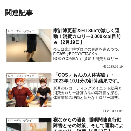
関連記事
家計簿更新＆FIT365で激しく運
レコーディングダイエット
動！消費カロリー3,000kcal目前
🔥【2月19日】
今日は家計簿ブログの更新を進めつつ、
FIT365でBODYATTACK＆
BODYCOMBATに参加！消費カロリー
3,000kcalに惜しくも届かず…。同窓会の
2025.02.19
出欠状況も続々と判明！果たして何名が
集まるのか？
「COSぇもんの人体実験」・
レコーディングダイエット
2023年 10月分の計算結果です。
10月のレコーディングダイエット結果と
消費カロリー計算方法の再評価を探る。
体重増加の理由と新たなカロリー調整の
アプローチを見つけましょう。
2023.11.01
寝ながらの過食: 睡眠関連食行動
レコーディングダイエット
障害とその対策、そして運動によ