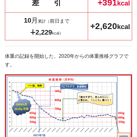
+391
差 引
kcal
10
月
前日まで
累計（
+2,620
kcal
∔2,229
kcal）
体重の記録を開始した、2020年からの体重推移グラフで
す。