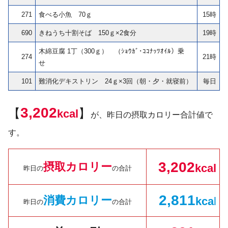
271
食べる小魚 70ｇ
15時
690
きねうち十割そば 150ｇ×2食分
19時
木綿豆腐 1丁（300ｇ） （ｼｮｳｶﾞ･ｺｺﾅｯﾂｵｲﾙ）乗
274
21時
せ
101
難消化デキストリン 24ｇ×3回（朝・夕・就寝前）
毎日
3,202
【
】
kcal
が、昨日の摂取カロリー合計値で
す。
3,202
摂取カロリー
kcal
昨日の
の合計
2,811
消費カロリー
kc
a
l
昨日の
の合計