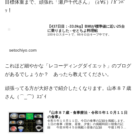
目標体重まで、頑張れ「瀬戸千代さん」（≧∀≦）/ ｶﾞﾝﾊﾞ
ｯ！
【437日目：-33.0kg】BMIが標準値に近い25台
に乗りました - せとちよ料理帖
100キロスタートで、66キロ台キープ中です。
setochiyo.com
これほど細やかな「レコーディングダイエット」のブログ
があるでしょうか？ あったら教えてください。
頑張ってる方が大好きで紹介したくなります。山本８７歳
さん（⌒_⌒）ｽｺﾞｲ
『山本８７歳・食事療法・令和５年１０月１１日
の食事』
令和５年１０月１１日。今日の食事の記録を掲載します。
１日の食事（朝食、昼食、夕食）の掲載時刻☆朝食の記
録 午前８時４５分掲載☆昼食の記録 午後１時３５
分追…