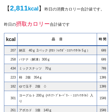
2,811
【
】
kcal
昨日の消費カロリー合計値です。
摂取カロリー
昨日の
合計値です
kcal
品 目
時 間
207
納豆 40ｇ 2パック (ｵﾛｼ ｼｮｳｶﾞ･ｺｺﾅｯﾂｵｲﾙ 5ｇ）
6時
258
バナナ（解凍）300ｇ
6時
434
ミックスナッツ 70ｇ
7時
223
柿 2個 354ｇ
13時
182
ゆで玉子 2個 🥚
13時
ヨーグルト 200ｇ (ﾊﾁﾐﾂ･ﾌﾞﾙｰﾍﾞﾘｰ・ｺｺﾅｯﾂｵｲﾙ）入
301
15時
り
261
アボカド 1個 140ｇ
15時