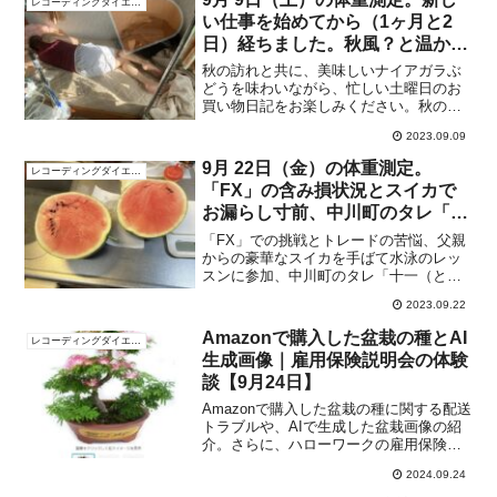
レコーディングダイエット
い仕事を始めてから（1ヶ月と2
日）経ちました。秋風？と温かい
日差しで「(-＿-).。oOＯ グゥグ
秋の訪れと共に、美味しいナイアガラぶ
ゥ」。
どうを味わいながら、忙しい土曜日のお
買い物日記をお楽しみください。秋の季
節の魅力と特別な一日を共に体験しまし
2023.09.09
ょう。
9月 22日（金）の体重測定。
レコーディングダイエット
「FX」の含み損状況とスイカで
お漏らし寸前、中川町のタレ「十
一」
「FX」での挑戦とトレードの苦悩、父親
からの豪華なスイカを手ばて水泳のレッ
スンに参加、中川町のタレ「十一（とう
いち）」の動画にも触れた日常をお楽し
2023.09.22
みください。
Amazonで購入した盆栽の種とAI
レコーディングダイエット
生成画像｜雇用保険説明会の体験
談【9月24日】
Amazonで購入した盆栽の種に関する配送
トラブルや、AIで生成した盆栽画像の紹
介。さらに、ハローワークの雇用保険説
明会の体験談も共有します。
2024.09.24