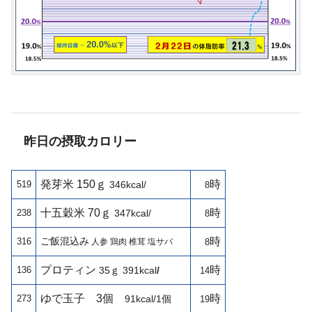
昨日の摂取カロリー
発芽米 150ｇ
時
519
346kcal/
8
十五穀米 70ｇ
時
238
347kcal/
8
ご飯混込み
時
316
人参 鶏肉 椎茸 塩サバ
8
プロティン
時
136
35ｇ
391kcal
/
14
ゆで玉子
3個
時
273
91kcal/1個
19