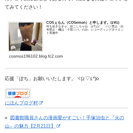
てみてください！
COSぇもん（COSemon）と申します。(≧∀≦)ゞ
何も起きなきゃ、起こしちゃお (≧∇≦)ﾉ パン禁止・白
米禁止・麺は「十割ソバ」のみ、レコーディングダイエッ
ト実施中
cosmos196102.blog.fc2.com
応援「ぽち」お願いいたします。ヾ(≧▽≦*)o
にほんブログ村
«
図書館職員さんの漫画愛がすごい！手塚治虫と『火の
山』の魅力【2月21日】