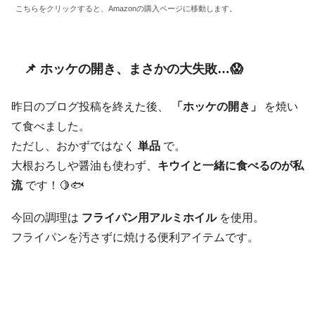
こちらをクリックすると、Amazonの購入ページに移動します。
📌 ホッケの開き、まさかの大失敗…😱
昨日のブログ投稿を終えた後、
「ホッケの開き」
を焼い
て食べました。
ただし、おかずではなく
単品
で。
大根おろしや醤油も使わず、
キウイと一緒に食べるのが私
流
です！🍋🐟
今回の調理は
フライパン用アルミホイル
を使用。
フライパンを汚さずに焼ける便利アイテムです。