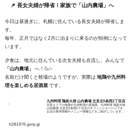
📌 長女夫婦が帰省！家族で「山内農場」へ
今日は昼過ぎに、札幌に住んでいる長女夫婦が帰省しま
す。
毎年、正月ではなく2月に泊まりに来るのが恒例になって
います。
夕食は、地元に住んでいる次女夫婦も合流し、みんなで
「山内農場」
へ！🍶✨
名前だけ聞くと牧場のようですが、実際は
地鶏や九州料
理を楽しめる居酒屋
です。
九州料理 鶏炭火焼 山内農場 北見北5条西2丁目店
北見エリアの地鶏や九州料理の居酒屋、九州料理 鶏炭火焼
山内農場 北見北5条西2丁目店のオフィシャルページです。
お店の基本情報やメニュー情報などをご紹介しています。
h281976.gorp.jp