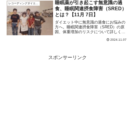
睡眠薬が引き起こす無意識の過
レコーディングダイエット
食、睡眠関連摂食障害（SRED）
とは？【11月 7日】
ダイエット中に無意識の過食にお悩みの
方へ。睡眠関連摂食障害（SRED）の原
因、体重増加のリスクについて詳しくご
紹介します。同窓会幹事におすすめ！写
2024.11.07
真を集めて中学時代の思い出をアルバム
にまとめる方法と、同級生との協力で進
める手順をご案内します。
スポンサーリンク