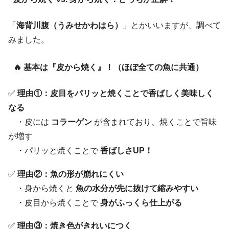
「
海背川腹（うみせかわはら）
」とかいいますが、調べて
みました。
🔥 基本は『皮から焼く』！（ほぼ全ての魚に共通）
✅
理由①：皮目をパリッと焼くことで香ばしく美味しく
なる
・皮には
コラーゲン
が含まれており、焼くことで旨味
が増す
・パリッと焼くことで
香ばしさUP！
✅
理由②：魚の形が崩れにくい
・身から焼くと
魚の水分が先に抜けて縮みやすい
・皮目から焼くことで
身がふっくら仕上がる
✅
理由③：焼き色がきれいにつく