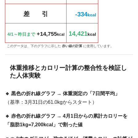
差 引
-334
k
cal
14,421
+14,755
4/1～昨日まで
kcal
kcal
このデータは、下のグラフに示した
赤い線の計算
に使用しています。
体重推移とカロリー計算の整合性を検証し
た人体実験
🔹 黒色の折れ線グラフ → 体重測定の「7日間平均」
（基準：3月31日の61.0kgからスタート）
🔹 赤色の折れ線グラフ → 4月1日からの累計カロリーを
「脂肪1kg=7,200kcal」で割った値