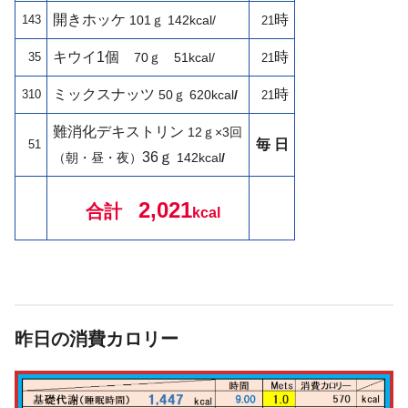
開きホッケ
時
143
101
ｇ 142kcal/
21
キウイ1個
時
35
70ｇ 51kcal/
21
ミックスナッツ
時
310
50ｇ
620kcal
/
21
難消化デキストリン
12ｇ×3回
毎 日
51
36ｇ
（朝・昼・夜）
142
kcal
/
2,021
合計
kcal
昨日の消費カロリー