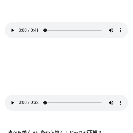
皮から焼く vs. 身から焼く：どっちが正解？