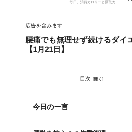
毎日、消費カロリーと摂取カロ
ト
リーを計算して、実際の体重の
増減と比較する人体実験の結果
報告です。
広告を含みます
腰痛でも無理せず続けるダイ
【1月21日】
目次
今日の一言