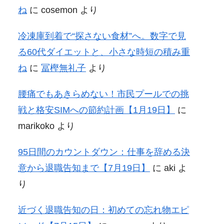
ね
に
cosemon
より
冷凍庫到着で“探さない食材”へ。数字で見
る60代ダイエットと、小さな時短の積み重
ね
に
冨樫無礼子
より
腰痛でもあきらめない！市民プールでの挑
戦と格安SIMへの節約計画【1月19日】
に
marikoko
より
95日間のカウントダウン：仕事を辞める決
意から退職告知まで【7月19日】
に
aki
よ
り
近づく退職告知の日：初めての忘れ物エピ