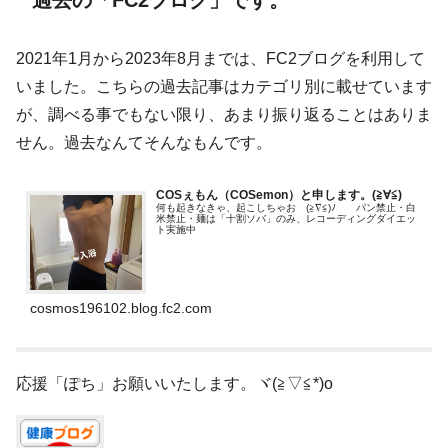
2021年1月から2023年8月までは、FC2ブログを利用して
いました。こちらの過去記事はカテゴリ別に載せています
が、調べる事でもない限り、あまり振り返ることはありま
せん。過去なんてそんなもんです。
COSぇもん（COSemon）と申します。(≧∀≦)ゞ
何も起きなきゃ、起こしちゃお (≧∇≦)ﾉ パン禁止・白
米禁止・麺は「十割ソバ」のみ、レコーディングダイエッ
ト実施中
cosmos196102.blog.fc2.com
応援「ぽち」お願いいたします。ヾ(≧▽≦*)o