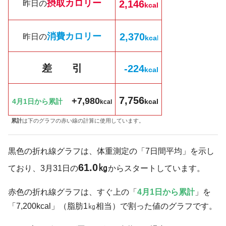
摂取カロリー
2,146
昨日の
kcal
消費カロリー
2,370
昨日の
kc
a
l
差 引
-224
k
cal
7,756
+7,980
4月1日から累計
kcal
kcal
累計
は下のグラフの赤い線の計算に使用しています。
黒色の折れ線グラフは、体重測定の「7日間平均」を示し
61.0㎏
ており、3月31日の
からスタートしています。
赤色の折れ線グラフは、すぐ上の「
4月1日から累計
」を
「7,200kcal」（脂肪1㎏相当）で割った値のグラフです。