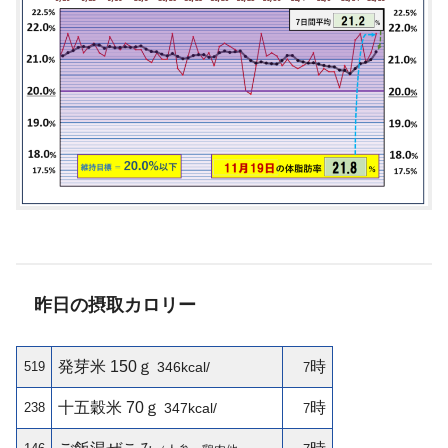
昨日の摂取カロリー
発芽米 150ｇ
時
519
346kcal/
7
十五穀米 70ｇ
時
238
347kcal/
7