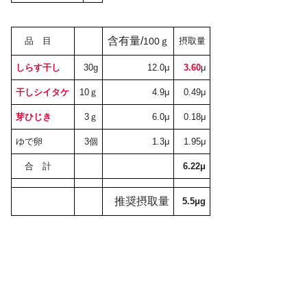
含有量/
品 目
100ｇ
摂取量
しらす干し
30g
12.0μ
3.60
μ
干しシイタケ
10ｇ
4.9μ
0.49μ
芽ひじき
3ｇ
6.0μ
0.18μ
ゆで卵
3個
1.3μ
1.95μ
合 計
6.22μ
推奨摂取量
5.5μg