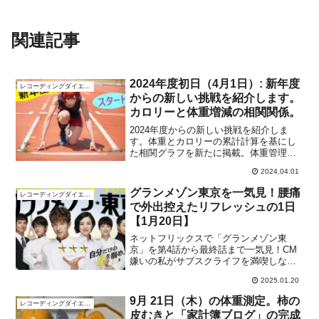
関連記事
2024年度初日（4月1日）: 新年度
レコーディングダイエット
からの新しい挑戦を紹介します。
カロリーと体重増減の相関関係。
2024年度からの新しい挑戦を紹介しま
す。体重とカロリーの累計計算を基にし
た相関グラフを新たに掲載。体重管理の
新たな発見と、年度初の家計簿ブログ更
2024.04.01
新情報も。科学的アプローチで健康と財
務の管理を一歩先へ。
グランメゾン東京を一気見！腰痛
レコーディングダイエット
で外出控えたリフレッシュの1日
【1月20日】
ネットフリックスで「グランメゾン東
京」を第4話から最終話まで一気見！CM
嫌いの私がサブスクライフを満喫しなが
ら、腰痛で外出を控えた1日の過ごし方や
2025.01.20
ドラマの感想をお届けします。たまには
リフレッシュも大切です！
9月 21日（木）の体重測定。柿の
レコーディングダイエット
皮むきと「家計簿ブログ」の完成