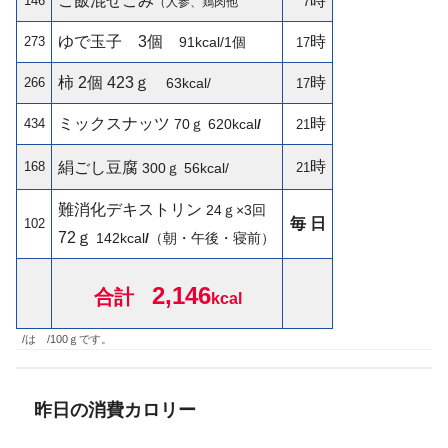
ご飯混ぜこみ
時
146
7
（人参、鶏肉他
ゆで玉子
3個
時
273
91kcal/1個
17
柿 2個 423ｇ
時
266
63kcal/
17
ミックスナッツ
時
434
70ｇ
620kcal
/
21
時
168
絹ごし豆腐
300ｇ
56kcal/
21
難消化デキストリン
24ｇ×3回
毎 日
102
72ｇ
142
kcal
/
（朝・午後・寝前）
2,146
合計
kcal
/は /100ｇです。
昨日の消費カロリー