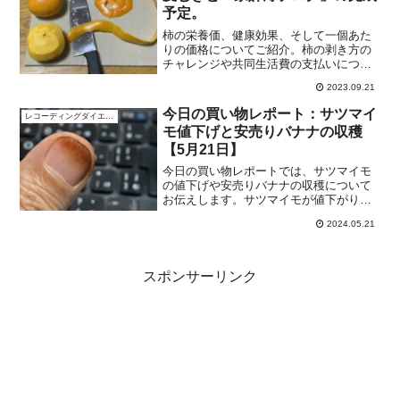
予定。
柿の栄養価、健康効果、そして一個あた
りの価格についてご紹介。柿の剥き方の
チャレンジや共同生活費の支払いについ
てもお話します。
2023.09.21
今日の買い物レポート：サツマイ
レコーディングダイエット
モ値下げと安売りバナナの収穫
【5月21日】
今日の買い物レポートでは、サツマイモ
の値下げや安売りバナナの収穫について
お伝えします。サツマイモが値下がり
し、太さが均一なものを選ぶためのコツ
2024.05.21
や、安売りバナナの小分けについてご紹
介します。また、バナナをたくさん剥く
と爪が茶色になるのはなぜか、その写真
も掲載しました。
スポンサーリンク