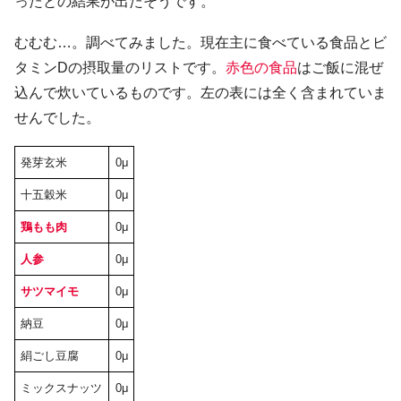
ったとの結果が出たそうです。
むむむ…。調べてみました。現在主に食べている食品とビ
タミンDの摂取量のリストです。
赤色の食品
はご飯に混ぜ
込んで炊いているものです。左の表には全く含まれていま
せんでした。
発芽玄米
0μ
十五穀米
0μ
鶏もも肉
0μ
人参
0μ
サツマイモ
0μ
納豆
0μ
絹ごし豆腐
0μ
ミックスナッツ
0μ