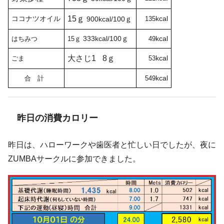
ココナツオイル
15ｇ
kcal
900kcal/100ｇ
135
333kcal/100ｇ
kcal
はちみつ
15ｇ
49
大さじ1
8ｇ
kcal
ごま
53
kcal
合 計
549
昨日の消費カロリー
昨日は、ハローワークや歯医者と忙しい日でしたが、夜に
ZUMBAサークルに参加できました。