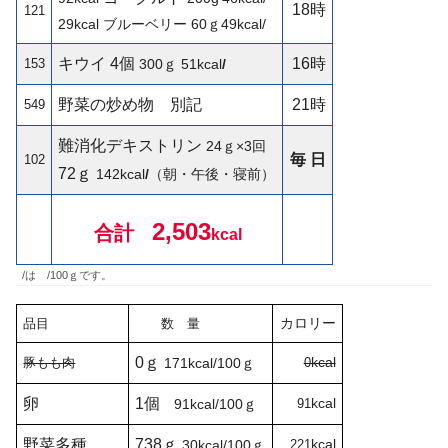
18時
121
29kcal
ブルーベリー 60ｇ
49kcal/
キウイ
4個
16時
153
300ｇ 51kcal
/
野菜の炒め物 別記
21時
549
難消化デキストリン
24ｇ×3回
毎 日
102
72ｇ
142
kcal
/
（朝・午後・寝前）
2,503
合計
kcal
/は /100ｇです。
カロリー
品目
数 量
0ｇ
kcal
豚もも肉
171kcal/100ｇ
0
卵
1個
kcal
91kcal/
100ｇ
91
野菜多種
738ｇ
kcal
30kcal/100ｇ
221