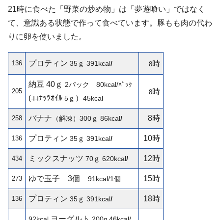
21時に食べた「野菜の炒め物」は「夢遊喰い」ではなく
て、意識ある状態で作って食べています。豚もも肉の代わ
りに卵を使いました。
プロティン
136
35ｇ
391kcal
/
時
8
納豆 40ｇ
2パック 80kcal/
ﾊﾟｯｸ
205
時
8
(ｺｺﾅｯﾂｵｲﾙ
）
5ｇ
45kcal
バナナ
8時
258
（解凍）300ｇ
86kcal
/
プロティン
10時
136
35ｇ
391kcal
/
ミックスナッツ
12時
434
70ｇ
620kcal
/
ゆで玉子
3個
15時
273
91kcal/1個
プロティン
18時
136
35ｇ
391kcal
/
ヨーグルト
92kcal
200g
46kcal/