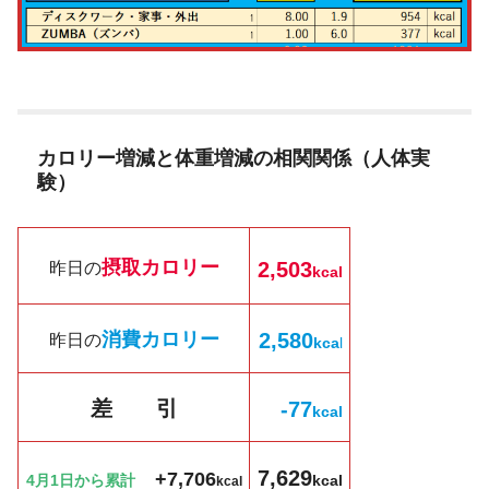
カロリー増減と体重増減の相関関係（人体実
験）
摂取カロリー
2,503
昨日の
kcal
消費カロリー
2,580
昨日の
kc
a
l
差 引
-77
k
cal
7,629
+7,706
4月1日から累計
kcal
kcal