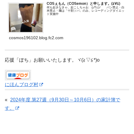
COSぇもん（COSemon）と申します。(≧∀≦)ゞ
何も起きなきゃ、起こしちゃお (≧∇≦)ﾉ パン禁止・白
米禁止・麺は「十割ソバ」のみ、レコーディングダイエッ
ト実施中
cosmos196102.blog.fc2.com
応援「ぽち」お願いいたします。ヾ(≧▽≦*)o
にほんブログ村
«
2024年度.第27週（9月30日～10月6日）の家計簿で
す。