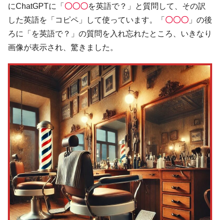
にChatGPTに「
〇〇〇
を英語で？」と質問して、その訳
した英語を「コピペ」して使っています。「
〇〇〇
」の後
ろに「を英語で？」の質問を入れ忘れたところ、いきなり
画像が表示され、驚きました。