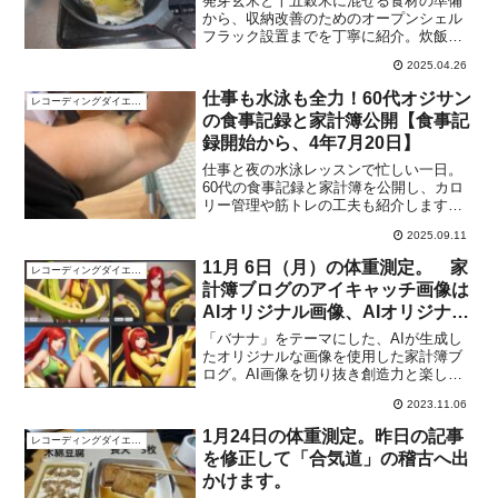
発芽玄米と十五穀米に混ぜる食材の準備
から、収納改善のためのオープンシェル
フラック設置までを丁寧に紹介。炊飯器
がキラキラ輝く幸せな一日をレポートし
2025.04.26
ます。もみ殻燻炭の使い方も解説！
仕事も水泳も全力！60代オジサン
レコーディングダイエット
の食事記録と家計簿公開【食事記
録開始から、4年7月20日】
仕事と夜の水泳レッスンで忙しい一日。
60代の食事記録と家計簿を公開し、カロ
リー管理や筋トレの工夫も紹介します。
健康・節約・体づくりを両立する日常ブ
2025.09.11
ログ。
11月 6日（月）の体重測定。 家
レコーディングダイエット
計簿ブログのアイキャッチ画像は
AIオリジナル画像、AIオリジナル
画像を切り抜いて張り付ける楽し
「バナナ」をテーマにした、AIが生成し
みもあります。
たオリジナルな画像を使用した家計簿ブ
ログ。AI画像を切り抜き創造力と楽しみ
を共有しましょう。
2023.11.06
1月24日の体重測定。昨日の記事
レコーディングダイエット
を修正して「合気道」の稽古へ出
かけます。