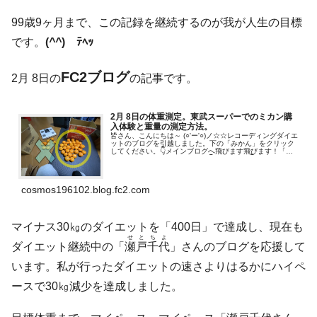
99歳9ヶ月まで、この記録を継続するのが我が人生の目標
です。
(
^^
)ゞﾃﾍｯ
FC2ブログ
2月 8日の
の記事です。
2月 8日の体重測定。東武スーパーでのミカン購
入体験と重量の測定方法。
皆さん、こんにちは～ (○'ー'○)ノ☆☆レコーディングダイエ
ットのブログを引越しました。下の「みかん」をクリック
してください。👇メインブログへ飛びます飛びます！「応
援お願いします」（人●´▽`●）👇ﾎﾟﾁ・ﾎﾟﾁ 👇大好きな言葉
を、こっそ...
cosmos196102.blog.fc2.com
マイナス30㎏のダイエットを「400日」で達成し、現在も
せとちよ
ダイエット継続中の「
瀬戸千代
」さんのブログを応援して
います。私が行ったダイエットの速さよりはるかにハイペ
ースで30㎏減少を達成しました。