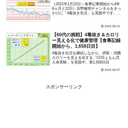
（2021年1月22日～食事記事開始から4年
6ヵ月と22日）吉野敏明チャンネルをきっ
かけに「4毒抜き生活」も実践中です。同
じく取り組んでいる方、ぜひコメントで
交流しましょう！1600日前の食事記事
（2021年3月27日）📊 家計簿＆体重の
2025.08.14
記...
【60代の挑戦】4毒抜き＆カロリ
レコーディングダイエット
ー見える化で健康管理【食事記録
開始から、1,658日目】
4毒抜き生活を継続しながら、摂取・消費
カロリーを見える化する「COSぇもん式
人体実験」を実践中。第1,658日目
2025.08.07
スポンサーリンク