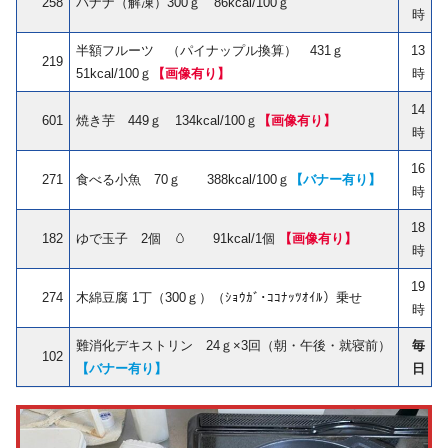
258
バナナ（解凍）300ｇ 86kcal/100ｇ
時
半額フルーツ （パイナップル換算） 431ｇ
13
219
51kcal/100ｇ
【画像有り】
時
14
601
焼き芋 449ｇ 134kcal/100ｇ
【画像有り】
時
16
271
食べる小魚 70ｇ 388kcal/100ｇ
【バナー有り】
時
18
182
ゆで玉子 2個 🥚 91kcal/1個
【画像有り】
時
19
274
木綿豆腐 1丁（300ｇ）（ｼｮｳｶﾞ･ｺｺﾅｯﾂｵｲﾙ）乗せ
時
難消化デキストリン 24ｇ×3回（朝・午後・就寝前）
毎
102
【バナー有り】
日