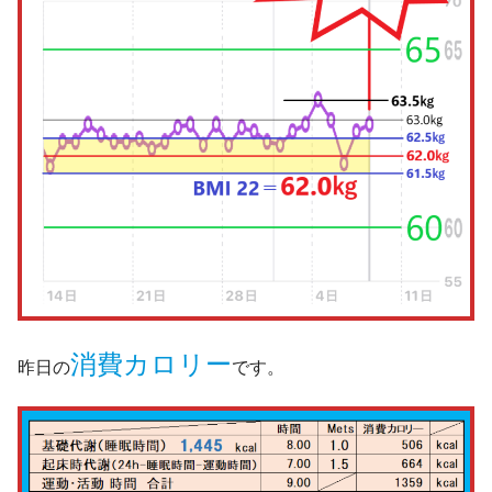
消費カロリー
昨日の
です。