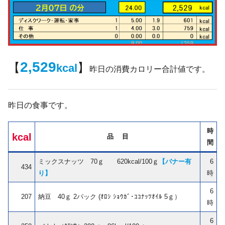
2,529
【
】
kcal
昨日の消費カロリー合計値です。
昨日の食事です。
時
kcal
品 目
間
ミックスナッツ 70ｇ 620kcal/100ｇ
【バナー有
6
434
り】
時
6
207
納豆 40ｇ 2パック (ｵﾛｼ ｼｮｳｶﾞ･ｺｺﾅｯﾂｵｲﾙ 5ｇ）
時
6