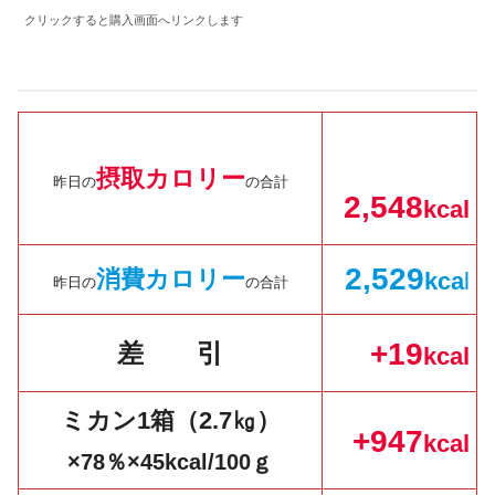
クリックすると購入画面へリンクします
摂取カロリー
昨日の
の合計
2,
548
kcal
2,
529
消費カロリー
kc
a
l
昨日の
の合計
+19
差 引
k
cal
ミカン1箱（2.7㎏）
+947
k
cal
×
78
％
×45kcal/100ｇ