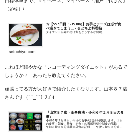
目標体重まで、マイペース、マイペース「瀬戸千代さん」
（≧∀≦）/
☆【557日目：-35.8kg】お芋とチーズは必ず食
べ過ぎてしまう… - せとちよ料理帖
ダイエット記録の付け方をどうするか問題。
setochiyo.com
これほど細やかな「レコーディングダイエット」があるで
しょうか？ あったら教えてください。
頑張ってる方が大好きで紹介したくなります。山本８７歳
さんです（⌒_⌒）ｽｺﾞｲ
『山本８７歳・食事療法・令和６年２月８日の食
事』
令和６年２月８日。今日の食事の記録を掲載します。１日
の食事（朝食、昼食、夕食）の掲載時刻☆朝食の記録
午前８時５０分掲載☆昼食の記録 午後２時０５分追加
掲…