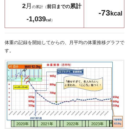
2
月
累計
前日までの
の累計（
-73
kcal
-1,039
cal
）
体重の記録を開始してからの、月平均の体重推移グラフで
す。