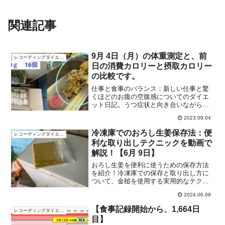
関連記事
9月 4日（月）の体重測定と、前
レコーディングダイエット
日の消費カロリーと摂取カロリー
の比較です。
仕事と食事のバランス：新しい仕事と驚
くほどのお腹の空腹感についてのダイエ
ット日記。うつ症状と向き合いながら、
半額バナナとの戦いも繰り広げていま
2023.09.04
す。
冷凍庫でのおろし生姜保存法：便
レコーディングダイエット
利な取り出しテクニックを動画で
解説！【6月 9日】
おろし生姜を便利に使うための保存方法
を紹介！冷凍庫での保存と取り出し方に
ついて、金槌を使用する実用的なテクニ
ックを動画で解説します。料理の下ごし
2024.06.09
らえが楽になるキッチンパックをチェッ
クしましょう。
【食事記録開始から、1,664日
レコーディングダイエット
目】