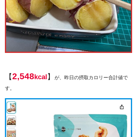
2,548
【
】
kcal
が、昨日の摂取カロリー合計値で
す。