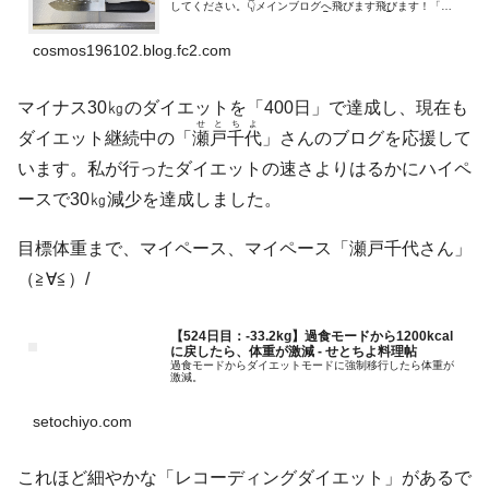
してください。👇メインブログへ飛びます飛びます！「応
援お願いします」（人●´▽`●）👇ﾎﾟﾁ・ﾎﾟﾁ 👇大好きな言葉
を、こっそ...
cosmos196102.blog.fc2.com
マイナス30㎏のダイエットを「400日」で達成し、現在も
せとちよ
ダイエット継続中の「
瀬戸千代
」さんのブログを応援して
います。私が行ったダイエットの速さよりはるかにハイペ
ースで30㎏減少を達成しました。
目標体重まで、マイペース、マイペース「瀬戸千代さん」
（≧∀≦）/
【524日目：-33.2kg】過食モードから1200kcal
に戻したら、体重が激減 - せとちよ料理帖
過食モードからダイエットモードに強制移行したら体重が
激減。
setochiyo.com
これほど細やかな「レコーディングダイエット」があるで