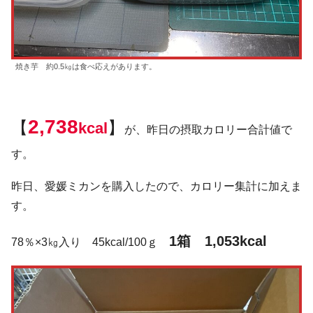
焼き芋 約0.5㎏は食べ応えがあります。
2,738
【
】
kcal
が、昨日の摂取カロリー合計値で
す。
昨日、愛媛ミカンを購入したので、カロリー集計に加えま
す。
1箱 1,053kcal
78％×3㎏入り 45kcal/100ｇ