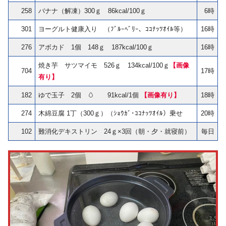
258
バナナ（解凍）300ｇ 86kcal/100ｇ
6時
301
ヨーグルト健康入り （ﾌﾞﾙｰﾍﾞﾘｰ、ｺｺﾅｯﾂｵｲﾙ等）
16時
276
アボカド 1個 148ｇ 187kcal/100ｇ
16時
焼き芋 サツマイモ 526ｇ 134kcal/100ｇ
【画像
704
17時
有り】
182
ゆで玉子 2個 🥚 91kcal/1個
【画像有り】
18時
274
木綿豆腐 1丁（300ｇ）（ｼｮｳｶﾞ･ｺｺﾅｯﾂｵｲﾙ）乗せ
20時
102
難消化デキストリン 24ｇ×3回（朝・夕・就寝前）
毎日