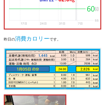
消費カロリー
昨日の
です。