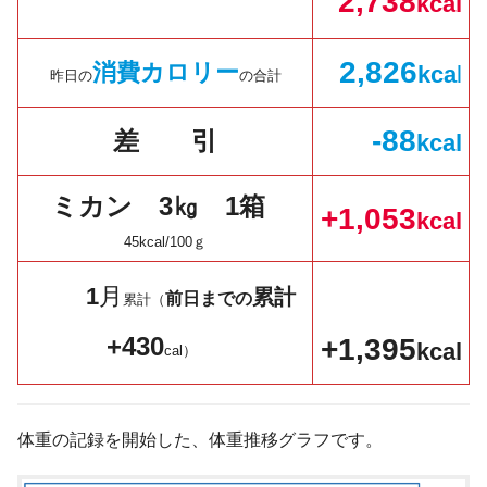
2,738
kcal
2,
826
消費カロリー
kc
a
l
昨日の
の合計
-88
差 引
kcal
ミカン 3㎏ 1箱
+
1,053
kcal
45kcal/100ｇ
1
月
累計
前日までの
累計（
+430
+1,395
kcal
cal）
体重の記録を開始した、体重推移グラフです。