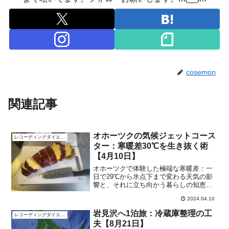
cosemon
関連記事
オホーツクの気候ジェットコース
レコーディングダイエット
ター：寒暖差30℃を生き抜く術
【4月10日】
オホーツクで体験した極端な寒暖差：一
日で29℃から氷点下まで変わる天気の影
響と、それに立ち向かう暮らしの知恵。
蓄熱式暖房の使用法から大きなサツマイ
2024.04.10
モの調理法まで、役立つ情報満載です。
岩見沢へ1泊旅：冷蔵庫整理の工
レコーディングダイエット
夫【8月21日】