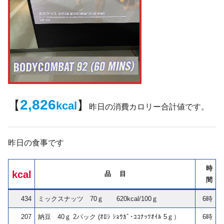
2,826
【
】
kcal
昨日の消費カロリー合計値です。
昨日の食事です
時
kcal
品 目
間
434
ミックスナッツ 70ｇ 620kcal/100ｇ
6時
207
納豆 40ｇ 2パック (ｵﾛｼ ｼｮｳｶﾞ･ｺｺﾅｯﾂｵｲﾙ 5ｇ）
6時