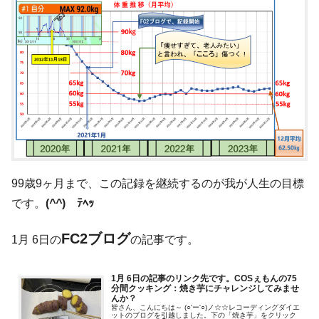
99歳9ヶ月まで、この記録を継続するのが我が人生の目標
です。
(
^^
)ゞﾃﾍｯ
FC2ブログ
1月 6日の
の記事です。
1月 6日の記事のリンク先です。COSぇもんの75
分間クッキング：焼き芋にチャレンジしてみませ
んか？
皆さん、こんにちは～ (○'ー'○)ノ☆☆レコーディングダイエ
ットのブログを引越しました。下の「焼き芋」をクリック