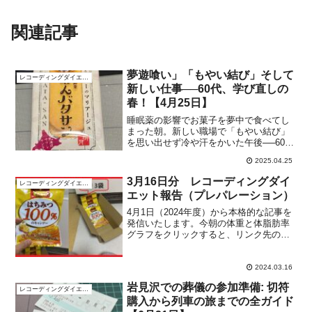
関連記事
夢遊喰い」「もやい結び」そして
レコーディングダイエット
新しい仕事──60代、学び直しの
春！【4月25日】
睡眠薬の影響でお菓子を夢中で食べてし
まった朝。新しい職場で「もやい結び」
を思い出せず冷や汗をかいた午後──60代
のリアルな日常を描くブログ。話題のあ
2025.04.25
んバタサンや三方六、そして資産形成へ
の投資まで、笑いと学びが詰まった1日を
3月16日分 レコーディングダイ
レコーディングダイエット
お届けします。
エット報告（プレパレーション）
4月1日（2024年度）から本格的な記事を
発信いたします。今朝の体重と体脂肪率
グラフをクリックすると、リンク先の
「FC2ブログ」にて、大きな画像で見る
ことが出来ます。昨日の摂取カロリーは
ちみつ100％キャンディーを1袋開封した
2024.03.16
ので、下の摂取...
岩見沢での葬儀の参加準備: 切符
レコーディングダイエット
購入から列車の旅までの全ガイド