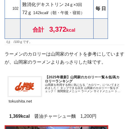
難消化デキストリン
24ｇ×3回
毎 日
102
72ｇ
142
kcal
/
（朝・午後・寝前）
3,372
合計
kcal
/は /100ｇです。
ラーメンのカロリーは山岡家のサイトを参考にしています
が、山岡家のラーメンよりあっさりした味です。
【2025年最新】山岡家のカロリー一覧＆低/高カ
ロリーランキング
山岡家を利用する時に気になる「カロリー」についてまと
めました！ タップできる目次 山岡家のカロリー一覧をチ
ェック！ 期間限定メニュー ラーメン サイドメニュー トッ
ピング 山岡家のカロリー自動計算ツール 山岡家のカロリ
ー ...
tokushita.net
1,369kcal
醤油チャーシュー麵 1,200円