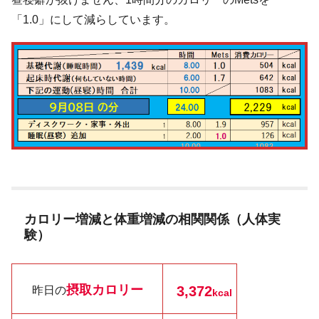
「1.0」にして減らしています。
カロリー増減と体重増減の相関関係（人体実
験）
摂取カロリー
3,372
昨日の
kcal