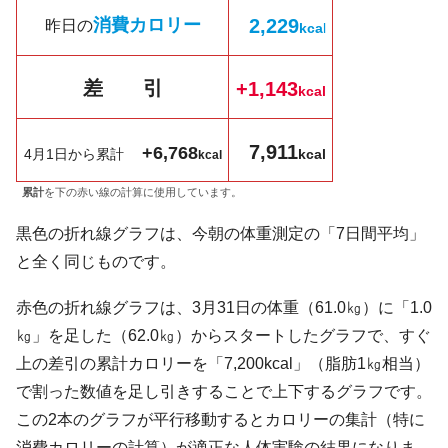
消費カロリー
2,229
昨日の
kc
a
l
差 引
+1,143
k
cal
7,911
+6,768
4月1日から累計
kcal
kcal
累計
を下の赤い線の計算に使用しています。
黒色の折れ線グラフは、今朝の体重測定の「7日間平均」
と全く同じものです。
赤色の折れ線グラフは、3月31日の体重（61.0㎏）に「1.0
㎏」を足した（62.0㎏）からスタートしたグラフで、すぐ
上の差引の累計カロリーを「7,200kcal」（脂肪1㎏相当）
で割った数値を足し引きすることで上下するグラフです。
この2本のグラフが平行移動するとカロリーの集計（特に
消費カロリーの計算）が適正な人体実験の結果になりま