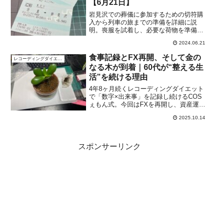
【6月21日】
岩見沢での葬儀に参加するための切符購
入から列車の旅までの準備を詳細に説
明。喪服を試着し、必要な荷物を準備し
た上で、どうやってJR切符を受け取った
2024.06.21
のかプロセスも紹介。帰りの列車の選択
とその理由も含め移動計画を共有しま
食事記録とFX再開、そして金の
レコーディングダイエット
す。
なる木が到着｜60代が“整える生
活”を続ける理由
4年8ヶ月続くレコーディングダイエット
で「数字×出来事」を記録し続けるCOS
ぇもん式。今回はFXを再開し、資産運
用・家計簿・食生活を“心と体の両軸”で整
2025.10.14
える1日を紹介。奈月と早苗のコメント
で、継続と冷静のコツが見えてきます。
スポンサーリンク