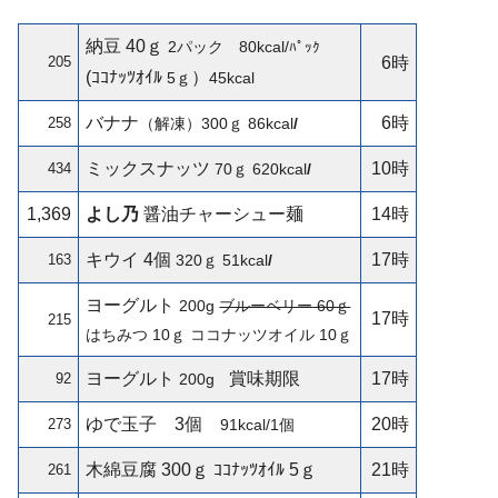
納豆 40ｇ
2パック 80kcal/
ﾊﾟｯｸ
205
6時
(ｺｺﾅｯﾂｵｲﾙ
）
5ｇ
45kcal
バナナ
6時
258
（解凍）300ｇ
86kcal
/
ミックスナッツ
10時
434
70ｇ
620kcal
/
1,369
よし乃
醤油チャーシュー麺
14時
キウイ
4個
17時
163
320ｇ 51kcal
/
ヨーグルト
200g
ブルーベリー 60ｇ
17時
215
はちみつ 10ｇ ココナッツオイル 10ｇ
ヨーグルト
賞味期限
17時
92
200g
ゆで玉子
3個
20時
273
91kcal/1個
木綿豆腐 300ｇ ｺｺﾅｯﾂｵｲﾙ 5ｇ
21時
261