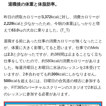
退職後の体重と体脂肪率。
昨日の摂取カロリーが
3,372
kcalに対し、消費カロリーが
2,229
kcalと少なかったため、今朝の体重はしっかりと増
えて
63.0
㎏の大台に乗りました。(T_T)
退職する前にあった仕事の消費カロリーが無くなったこと
が、体重に大きく影響してると思います。仕事でのMets
は
2.3
と少なかったですが、約3時間は止まることなく立ち
仕事をしていたので、約580kcalの消費カロリーがありま
した。毎週月曜日と木曜日に水泳のレッスンを2本受けて
いますが、2本合わせても約
300
kcalにしかなりません。
500
kcalを超えるには、日曜日の合気道の稽古に参加する
か、FIT365のバーチャルスクリーンのスタジオで2本以上
のレッスンに参加する必要があります。