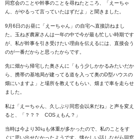
同窓会のことや幹事のことを尋ねたところ、「えーちゃ
ん、がやるって言っていたはずだよ」と聞きました。
9月6日のお昼に「えーちゃん」の自宅へ直接訪ねまし
た。玉ねぎ農家さんは一年の中で今が最も忙しい時期です
が、私が幹事を引き受けたい理由を伝えるには、直接会う
のが一番だからと思ったからです。
先に畑から帰宅した奥さんに「もう少しかかるみたいだか
ら、携帯の基地局が建ってる道を入って奥のD型ハウスの
畑にいますよ」と場所を教えてもらい、畑まで車を走らせ
ました。
私は「えーちゃん、久しぶり同窓会以来だね」と声を変え
ると、「？？？ COSぇもん？」
当時は今より30㎏も体重が多かったので、私のことをす
ぐに思い出せなかったようです。懐かしい話しながら同窓