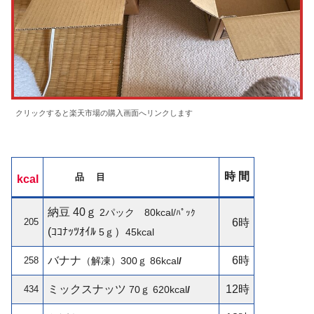
クリックすると楽天市場の購入画面へリンクします
時 間
品 目
kcal
納豆 40ｇ
2パック 80kcal/
ﾊﾟｯｸ
205
6時
(ｺｺﾅｯﾂｵｲﾙ
）
5ｇ
45kcal
バナナ
6時
258
（解凍）300ｇ
86kcal
/
ミックスナッツ
12時
434
70ｇ
620kcal
/