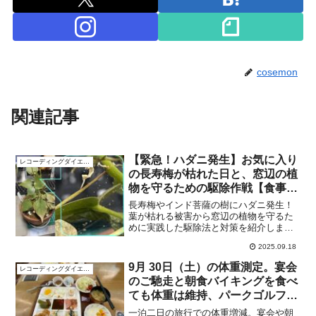
cosemon
関連記事
【緊急！ハダニ発生】お気に入り
レコーディングダイエット
の長寿梅が枯れた日と、窓辺の植
物を守るための駆除作戦【食事記
録開始から、4年7ヶ月と27日】
長寿梅やインド菩薩の樹にハダニ発生！
葉が枯れる被害から窓辺の植物を守るた
めに実践した駆除法と対策を紹介しま
す。
2025.09.18
9月 30日（土）の体重測定。宴会
レコーディングダイエット
のご馳走と朝食バイキングを食べ
ても体重は維持、パークゴルフは
ブービー賞。
一泊二日の旅行での体重増減。宴会や朝