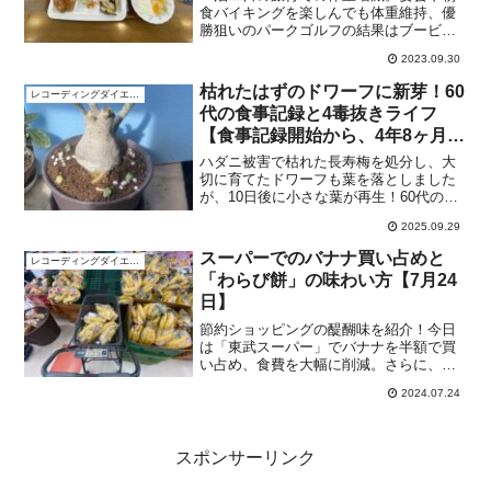
食バイキングを楽しんでも体重維持、優
勝狙いのパークゴルフの結果はブービー
賞。「ソフトサラダ」がとまらなかっ
2023.09.30
た。
枯れたはずのドワーフに新芽！60
レコーディングダイエット
代の食事記録と4毒抜きライフ
【食事記録開始から、4年8ヶ月と
7日】
ハダニ被害で枯れた長寿梅を処分し、大
切に育てたドワーフも葉を落としました
が、10日後に小さな葉が再生！60代の健
康的な食事と4毒抜き生活を記録。
2025.09.29
スーパーでのバナナ買い占めと
レコーディングダイエット
「わらび餅」の味わい方【7月24
日】
節約ショッピングの醍醐味を紹介！今日
は「東武スーパー」でバナナを半額で買
い占め、食費を大幅に削減。さらに、初
めて味わうわらび餅の感動的な体験も。
2024.07.24
このブログでは、スマートな買い物方法
と、伝統的なわらび餅の美味しい食べ方
を探求します。節約と新しい食体験が融
合した一日を、買い物リストと共に詳し
スポンサーリンク
く解説。