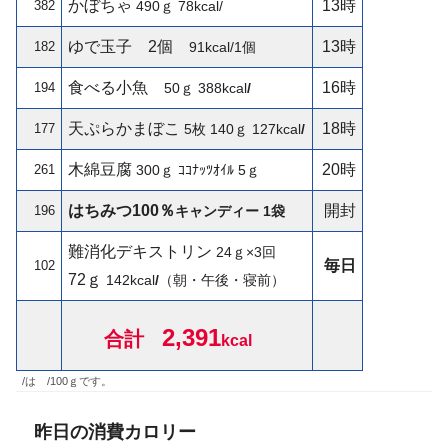
かぼちゃ
13時
382
490ｇ
78kcal/
ゆで玉子
2個
13時
182
91kcal/1個
食べる小魚
16時
194
50ｇ
388kcal
/
天ぷらかまぼこ
18時
177
5枚 140ｇ
127kcal
/
木綿豆腐
20時
261
300ｇ
ｺｺﾅｯﾂｵｲﾙ 5ｇ
はちみつ100％
開封
196
キャンディー
1袋
難消化デキストリン
24ｇ×3回
毎日
102
72ｇ
142
kcal
/
（朝・午後・寝前）
2,391
合計
kcal
/は /100ｇです。
昨日の消費カロリー