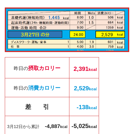
摂取カロリー
2,391
昨日の
kcal
消費カロリー
2,529
昨日の
kc
a
l
差 引
-138
k
cal
-5,025
-4,887
3月12日から累計
kcal
kcal