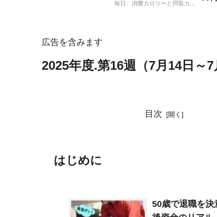
毎日、消費カロリーと摂取カロ
ト
リーを計算して、実際の体重の
増減と比較する人体実験の結果
報告です。
広告を含みます
2025年度.第16週（7月14日
目次
はじめに
50歳で退職を