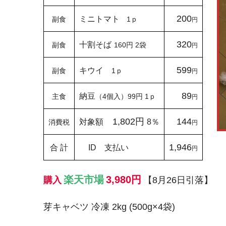
200
ミニトマト
副食
1ｐ
円
320
十割そば
副食
160円 2袋
円
599
キウイ
副食
1ｐ
円
89
納豆
主食
（4個入）
99円
1
ｐ
円
1,802円
144
対象額
8％
消費税
円
1,946
合 計
ID 支払い
円
楽天市場
3,980円
購入
【8月26日引落】
芽キャベツ 冷凍 2kg (500g×4袋)