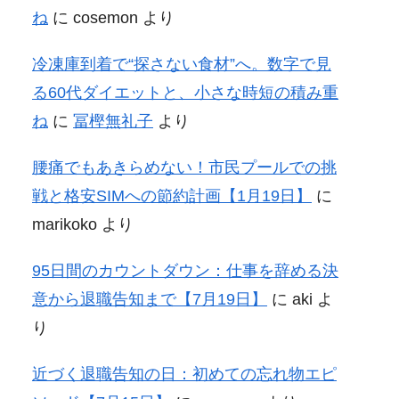
ね
に
cosemon
より
冷凍庫到着で“探さない食材”へ。数字で見
る60代ダイエットと、小さな時短の積み重
ね
に
冨樫無礼子
より
腰痛でもあきらめない！市民プールでの挑
戦と格安SIMへの節約計画【1月19日】
に
marikoko
より
95日間のカウントダウン：仕事を辞める決
意から退職告知まで【7月19日】
に
aki
よ
り
近づく退職告知の日：初めての忘れ物エピ