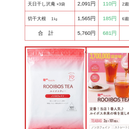
2,091円
110円
天日干し沢庵
×3袋
2週
1,565円
185円
切干大根
1㎏
6週
合 計
5,760円
681円