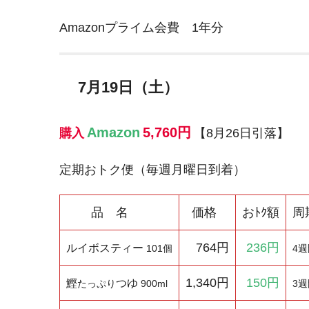
Amazonプライム会費 1年分
7月19日（土）
Amazon
5,760円
購入
【8月26日引落】
定期おトク便（毎週月曜日到着）
品 名
価格
おﾄｸ額
周
764円
236円
ルイボスティー
101個
4週
1,340円
150円
鰹
つゆ
たっぷり
900ml
3週