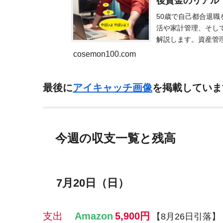
後資金のリア
50歳で自己都合退
活や家計管理、そし
解説します。資産管
cosemon100.com
最後に
アイキャッチ画像
を掲載していま
今週の収支一覧と残高
7月20日（日）
支出
Amazon
5,900円
【8月26日引落】