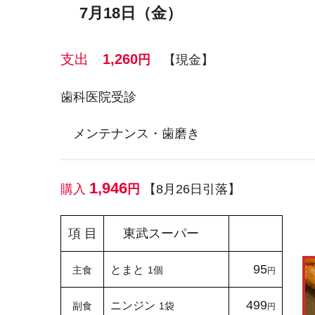
7月18日（金）
支出
1,260
円
【現金】
歯科医院受診
メンテナンス・歯磨き
1,946
購入
円
【8月26日引落】
項 目
東武スーパー
95
とまと
主食
1個
円
499
ニンジン
副食
1袋
円