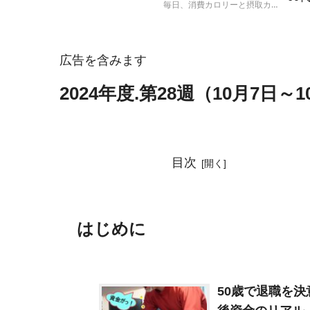
毎日、消費カロリーと摂取カロ
ト
リーを計算して、実際の体重の
増減と比較する人体実験の結果
報告です。
広告を含みます
2024年度.第28週（10月7日
目次
はじめに
50歳で退職を