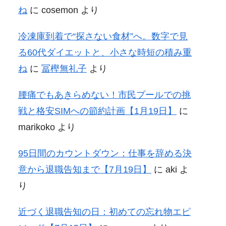
ね
に
cosemon
より
冷凍庫到着で“探さない食材”へ。数字で見
る60代ダイエットと、小さな時短の積み重
ね
に
冨樫無礼子
より
腰痛でもあきらめない！市民プールでの挑
戦と格安SIMへの節約計画【1月19日】
に
marikoko
より
95日間のカウントダウン：仕事を辞める決
意から退職告知まで【7月19日】
に
aki
よ
り
近づく退職告知の日：初めての忘れ物エピ