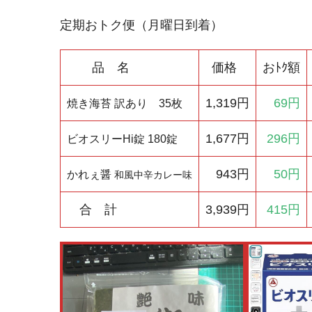
定期おトク便（月曜日到着）
品 名
価格
おﾄｸ額
1,319円
69円
焼き海苔 訳あり 35枚
1,677円
296円
ビオスリーHi錠 180錠
943円
50円
かれぇ醤
和風中辛カレー味
合 計
3,939円
415円