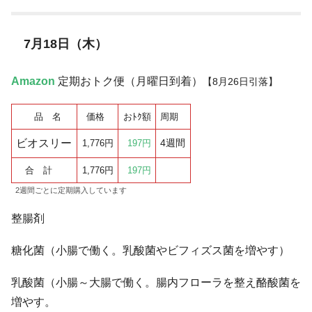
7月18日（木）
Amazon
定期おトク便（月曜日到着）
【
8月26日
引落】
品 名
価格
おﾄｸ額
周期
ビオスリー
4週間
1,776円
197円
合 計
1,776円
197円
2週間ごとに定期購入しています
整腸剤
糖化菌（小腸で働く。乳酸菌やビフィズス菌を増やす）
乳酸菌（小腸～大腸で働く。腸内フローラを整え酪酸菌を
増やす。