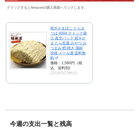
クリックするとAmazonの購入画面へリンクします。
焼きかまぼこ たらま
つば 400g チャック袋
入 真空パック 焼きか
ま たら松葉 おやつ お
つまみ 鱈 焼き 蒲鉾
珍味 メール便 送料無
料
価格：1,580円（税
込、送料別)
(2024/3/23時点)
今週の支出一覧と残高