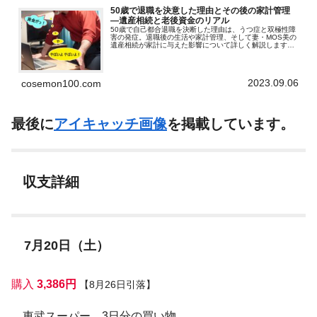
50歳で退職を決意した理由とその後の家計管理
—遺産相続と老後資金のリアル
50歳で自己都合退職を決断した理由は、うつ症と双極性障
害の発症。退職後の生活や家計管理、そして妻・MOS美の
遺産相続が家計に与えた影響について詳しく解説します。
資産管理の変遷と今後の計画も公開。
2023.09.06
cosemon100.com
最後に
アイキャッチ画像
を掲載しています。
収支詳細
7月20日（土）
購入
3,386円
【
8月26日
引落】
東武スーパー 3日分の買い物