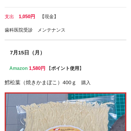
支出
1,050円
【現金】
歯科医院受診 メンテナンス
7月15日（月）
Amazon
1,580円
【
ポイント使用
】
鱈松葉（焼きかまぼこ）
400ｇ
購入