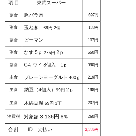
項 目
東武スーパー
副食
豚バラ肉
697
円
副食
玉ねぎ
69円 2個
138
円
副食
ピーマン
円
137
副食
なす 5ｐ
2ｐ
円
275円
550
副食
G
キウイ 8個入
円
1ｐ
990
主食
プレーンヨーグルト
円
400ｇ
219
主食
納豆（4個入）
2ｐ
円
99円
198
主食
円
木綿豆腐
207
69円 3丁
3,136円
消費税
円
対象額
8％
260
合 計
ID 支払い
3,386
円