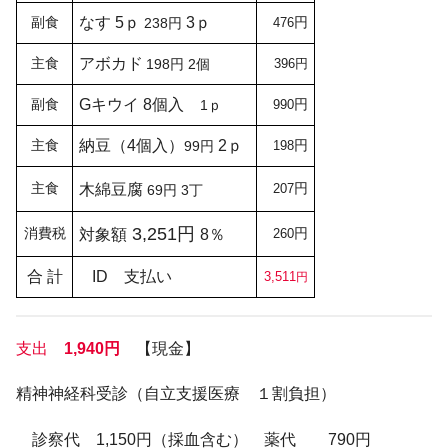
副食
なす 5ｐ
3ｐ
円
238円
476
主食
アボカド
198円 2個
396円
副食
G
キウイ 8個入
円
1ｐ
990
主食
納豆（4個入）
2ｐ
円
99円
198
主食
円
木綿豆腐
207
69円 3丁
3,251円
消費税
円
対象額
8％
260
合 計
ID 支払い
3,511
円
支出
1,940円
【現金】
精神神経科受診（自立支援医療 １割負担）
診察代 1,150円（採血含む） 薬代 790円