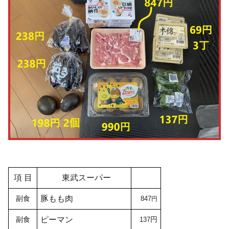
項 目
東武スーパー
副食
豚もも肉
847
円
副食
ピーマン
円
137