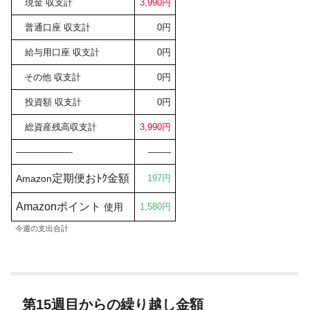
現金 収支計
3
,990円
普通口座 収支計
0円
給与用口座 収支計
0円
その他 収支計
0円
投資額 収支計
0円
総資産残高収支計
3,990円
——————-
——–
定期便おﾄｸ金額
Amazon
197円
Amazon
ポイント
使用
1,580円
今週の支出合計
第15週目からの繰り越し金額