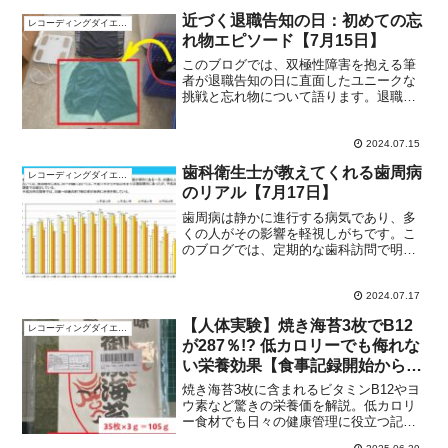
近づく退職告知の日：初めての忘
レコーディングダイエット
れ物エピソード【7月15日】
このブログでは、双極性障害を抱える筆
者が退職告知の日に直面したユニークな
挑戦と忘れ物について語ります。退職の
決意と精神的なバランスを保つための
日々の努力、そして予期せぬ出来事がど
のようにして私たちの計画に影響を与え
2024.07.15
るかを探ります。同じような状況を経験
歯科衛生士が教えてくれる歯周病
している人々にとって、この記事が共感
レコーディングダイエット
のリアル【7月17日】
と実用的なアドバイスの源となることを
願っています。
歯周病は静かに進行する病気であり、多
くの人がその影響を軽視しがちです。こ
のブログでは、定期的な歯科訪問で明ら
かになった初期歯周病の現状と、その驚
くべき普及率について掘り下げます。歯
科衛生士との会話を通じて、初期の診断
2024.07.17
から具体的な予防策まで、読者に役立つ
【人体実験】焼き海苔3枚でB12
情報を提供します。健康な口腔環境を維
レコーディングダイエット
が287％!? 低カロリーでも侮れな
持するための実践的なアドバイスも含ま
れており、毎日のケアの重要性を強調し
い栄養効果【食事記録開始から、
ています。
1,619日目】
焼き海苔3枚に含まれるビタミンB12やヨ
ウ素など驚きの栄養価を解説。低カロリ
ー食材でも日々の健康管理に役立つ記録
方法も紹介。