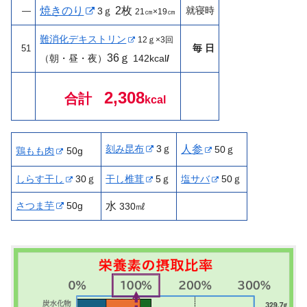
焼きのり
2枚
就寝時
—
3ｇ
21㎝×19㎝
難消化デキストリン
12ｇ×3回
毎 日
51
36ｇ
（朝・昼・夜）
142
kcal
/
2,308
合計
kcal
刻み昆布
3ｇ
人参
50ｇ
鶏もも肉
50g
しらす干し
30ｇ
干し椎茸
5ｇ
塩サバ
50ｇ
さつま芋
50g
水
330㎖