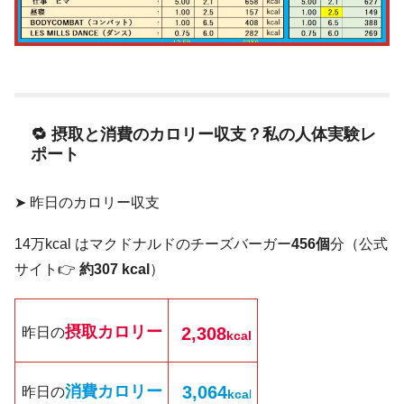
🔁 摂取と消費のカロリー収支？私の人体実験レ
ポート
➤ 昨日のカロリー収支
14万kcal はマクドナルドのチーズバーガー
456個
分（公式
サイト👉
約307 kcal
）
摂取カロリー
2,308
昨日の
kcal
消費カロリー
3,064
昨日の
kc
a
l