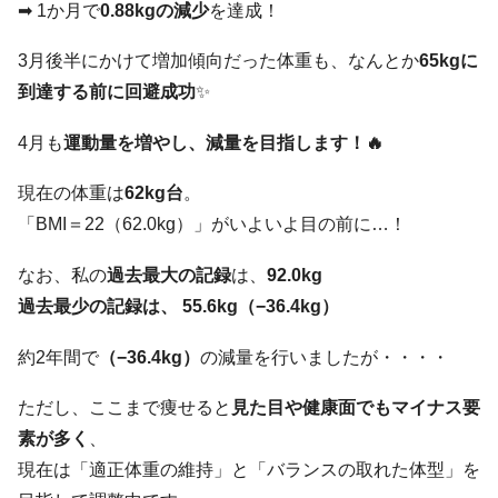
➡ 1か月で
0.88kgの減少
を達成！
3月後半にかけて増加傾向だった体重も、なんとか
65kgに
到達する前に回避成功
✨
4月も
運動量を増やし、減量を目指します！🔥
現在の体重は
62kg台
。
「BMI＝22（62.0kg）」がいよいよ目の前に…！
なお、私の
過去最大の記録
は、
92.0kg
過去最少の記録は、 55.6kg（−36.4kg）
約2年間で
（−36.4kg）
の減量を行いましたが・・・・
ただし、ここまで痩せると
見た目や健康面でもマイナス要
素が多く
、
現在は「適正体重の維持」と「バランスの取れた体型」を