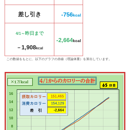
差し引き
-756
k
cal
昨日まで
～
4/1
-2,664
kcal
1,908
－
kcal
この数値をもとに、以下のグラフの赤線（理論体重）を算出しています。