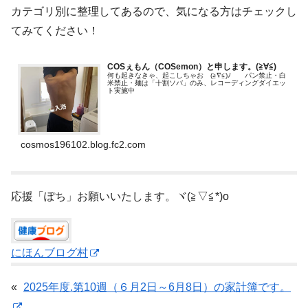
カテゴリ別に整理してあるので、気になる方はチェックし
てみてください！
COSぇもん（COSemon）と申します。(≧∀≦)ゞ
何も起きなきゃ、起こしちゃお (≧∇≦)ﾉ パン禁止・白
米禁止・麺は「十割ソバ」のみ、レコーディングダイエッ
ト実施中
cosmos196102.blog.fc2.com
応援「ぽち」お願いいたします。ヾ(≧▽≦*)o
にほんブログ村
«
2025年度.第10週（６月2日～6月8日）の家計簿です。