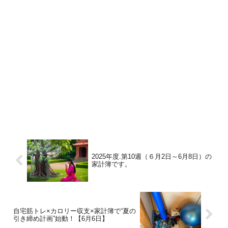
2025年度.第10週（６月2日～6月8日）の
家計簿です。
自宅筋トレ×カロリー収支×家計簿で“夏の
引き締め計画”始動！【6月6日】