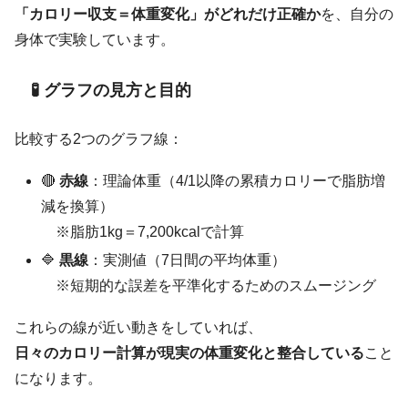
「カロリー収支＝体重変化」がどれだけ正確か
を、自分の
身体で実験しています。
🧪 グラフの見方と目的
比較する2つのグラフ線：
🔴
赤線
：理論体重（4/1以降の累積カロリーで脂肪増
減を換算）
※脂肪1kg＝7,200kcalで計算
🔷
黒線
：実測値（7日間の平均体重）
※短期的な誤差を平準化するためのスムージング
これらの線が近い動きをしていれば、
日々のカロリー計算が現実の体重変化と整合している
こと
になります。