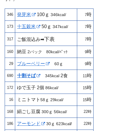
発芽米
100ｇ
時
346
346kcal/
7
十五穀米
50ｇ
時
173
347kcal/
7
下表
時
317
ご飯混込み➡
7
納豆
時
160
2パック 80kcal/
ﾊﾟｯｸ
9
ブルーベリー
時
29
60ｇ
9
十割そば
2食
時
690
345kcal
11
ゆで玉子
2個
時
172
86kcal/
15
ミニトマト
時
16
58
ｇ 29kcal/
15
絹ごし豆腐
168
300ｇ
56kcal/
22時
アーモンド
186
30ｇ
623kcal
/
22時